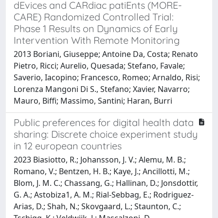
dEvices and CARdiac patiEnts (MORE-
CARE) Randomized Controlled Trial:
Phase 1 Results on Dynamics of Early
Intervention With Remote Monitoring
2013 Boriani, Giuseppe; Antoine Da, Costa; Renato
Pietro, Ricci; Aurelio, Quesada; Stefano, Favale;
Saverio, Iacopino; Francesco, Romeo; Arnaldo, Risi;
Lorenza Mangoni Di S., Stefano; Xavier, Navarro;
Mauro, Biffi; Massimo, Santini; Haran, Burri
Public preferences for digital health data
sharing: Discrete choice experiment study
in 12 european countries
2023 Biasiotto, R.; Johansson, J. V.; Alemu, M. B.;
Romano, V.; Bentzen, H. B.; Kaye, J.; Ancillotti, M.;
Blom, J. M. C.; Chassang, G.; Hallinan, D.; Jonsdottir,
G. A.; Astobiza1, A. M.; Rial-Sebbag, E.; Rodriguez-
Arias, D.; Shah, N.; Skovgaard, L.; Staunton, C.;
Tschigg, K.; Veldwijk, J.; Mascalzoni, D.