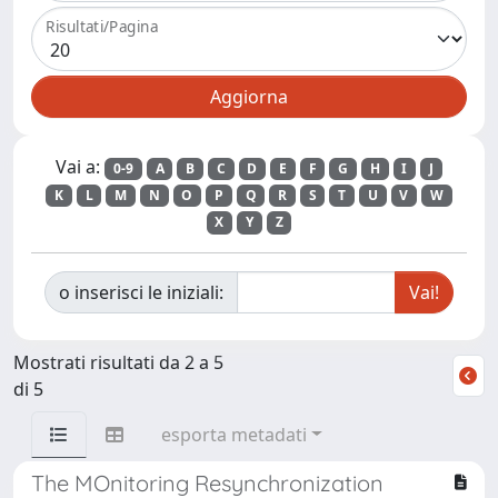
Risultati/Pagina
Vai a:
0-9
A
B
C
D
E
F
G
H
I
J
K
L
M
N
O
P
Q
R
S
T
U
V
W
X
Y
Z
o inserisci le iniziali:
Mostrati risultati da 2 a 5
di 5
esporta metadati
The MOnitoring Resynchronization