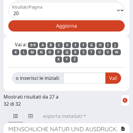
Risultati/Pagina
Vai a:
0-9
A
B
C
D
E
F
G
H
I
J
K
L
M
N
O
P
Q
R
S
T
U
V
W
X
Y
Z
o inserisci le iniziali:
Mostrati risultati da 27 a
32 di 32
esporta metadati
MENSCHLICHE NATUR UND AUSDRUCK.