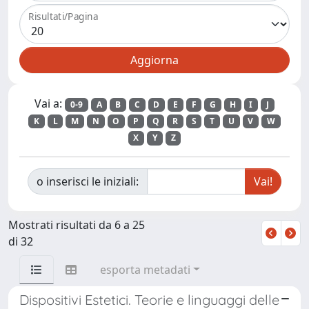
Risultati/Pagina
Vai a:
0-9
A
B
C
D
E
F
G
H
I
J
K
L
M
N
O
P
Q
R
S
T
U
V
W
X
Y
Z
o inserisci le iniziali:
Mostrati risultati da 6 a 25
di 32
esporta metadati
Dispositivi Estetici. Teorie e linguaggi delle