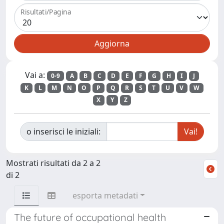
Risultati/Pagina
Vai a:
0-9
A
B
C
D
E
F
G
H
I
J
K
L
M
N
O
P
Q
R
S
T
U
V
W
X
Y
Z
o inserisci le iniziali:
Mostrati risultati da 2 a 2
di 2
esporta metadati
The future of occupational health