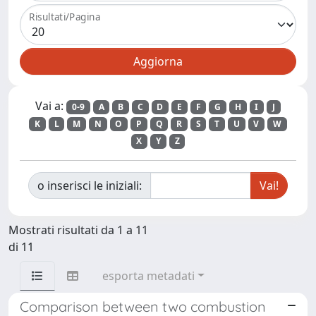
Risultati/Pagina
Vai a:
0-9
A
B
C
D
E
F
G
H
I
J
K
L
M
N
O
P
Q
R
S
T
U
V
W
X
Y
Z
o inserisci le iniziali:
Mostrati risultati da 1 a 11
di 11
esporta metadati
Comparison between two combustion