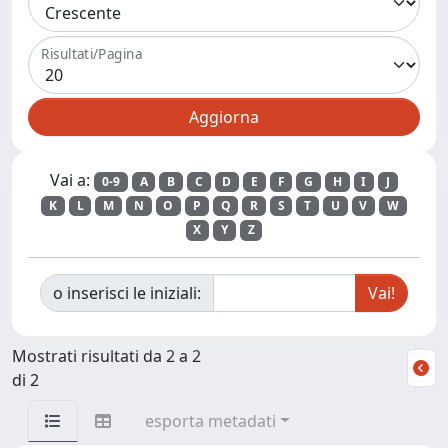
Risultati/Pagina
Vai a:
0-9
A
B
C
D
E
F
G
H
I
J
K
L
M
N
O
P
Q
R
S
T
U
V
W
X
Y
Z
o inserisci le iniziali:
Mostrati risultati da 2 a 2
di 2
esporta metadati