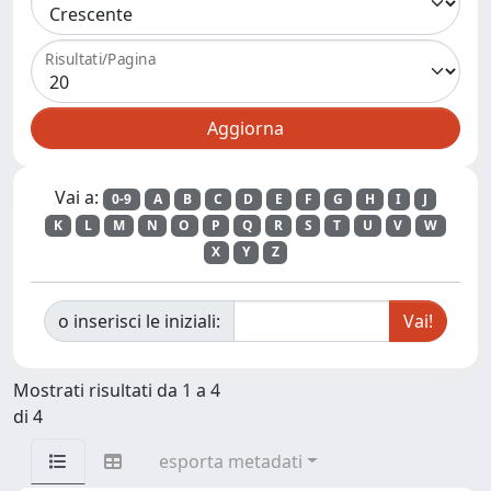
Risultati/Pagina
Vai a:
0-9
A
B
C
D
E
F
G
H
I
J
K
L
M
N
O
P
Q
R
S
T
U
V
W
X
Y
Z
o inserisci le iniziali:
Mostrati risultati da 1 a 4
di 4
esporta metadati