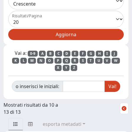
Risultati/Pagina
Vai a:
0-9
A
B
C
D
E
F
G
H
I
J
K
L
M
N
O
P
Q
R
S
T
U
V
W
X
Y
Z
o inserisci le iniziali:
Mostrati risultati da 10 a
13 di 13
esporta metadati