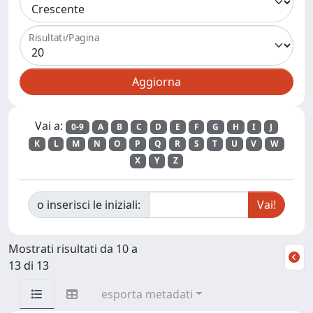
Risultati/Pagina
Vai a:
0-9
A
B
C
D
E
F
G
H
I
J
K
L
M
N
O
P
Q
R
S
T
U
V
W
X
Y
Z
o inserisci le iniziali:
Mostrati risultati da 10 a
13 di 13
esporta metadati