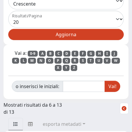
Risultati/Pagina
Vai a:
0-9
A
B
C
D
E
F
G
H
I
J
K
L
M
N
O
P
Q
R
S
T
U
V
W
X
Y
Z
o inserisci le iniziali:
Mostrati risultati da 6 a 13
di 13
esporta metadati