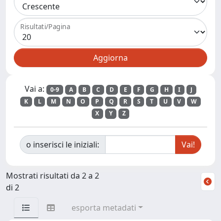
Risultati/Pagina
Vai a:
0-9
A
B
C
D
E
F
G
H
I
J
K
L
M
N
O
P
Q
R
S
T
U
V
W
X
Y
Z
o inserisci le iniziali:
Mostrati risultati da 2 a 2
di 2
esporta metadati