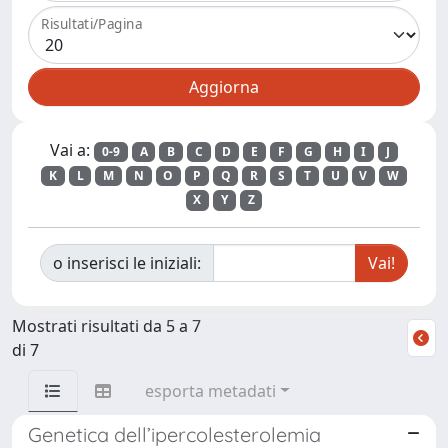
Risultati/Pagina
Vai a:
0-9
A
B
C
D
E
F
G
H
I
J
K
L
M
N
O
P
Q
R
S
T
U
V
W
X
Y
Z
o inserisci le iniziali:
Mostrati risultati da 5 a 7
di 7
esporta metadati
Genetica dell’ipercolesterolemia