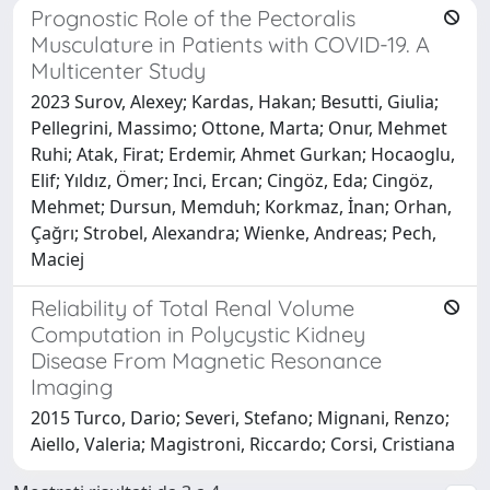
Prognostic Role of the Pectoralis
Musculature in Patients with COVID-19. A
Multicenter Study
2023 Surov, Alexey; Kardas, Hakan; Besutti, Giulia;
Pellegrini, Massimo; Ottone, Marta; Onur, Mehmet
Ruhi; Atak, Firat; Erdemir, Ahmet Gurkan; Hocaoglu,
Elif; Yıldız, Ömer; Inci, Ercan; Cingöz, Eda; Cingöz,
Mehmet; Dursun, Memduh; Korkmaz, İnan; Orhan,
Çağrı; Strobel, Alexandra; Wienke, Andreas; Pech,
Maciej
Reliability of Total Renal Volume
Computation in Polycystic Kidney
Disease From Magnetic Resonance
Imaging
2015 Turco, Dario; Severi, Stefano; Mignani, Renzo;
Aiello, Valeria; Magistroni, Riccardo; Corsi, Cristiana