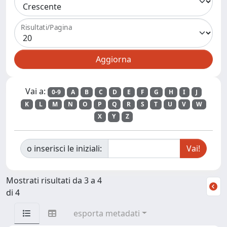
Risultati/Pagina
Vai a:
0-9
A
B
C
D
E
F
G
H
I
J
K
L
M
N
O
P
Q
R
S
T
U
V
W
X
Y
Z
o inserisci le iniziali:
Mostrati risultati da 3 a 4
di 4
esporta metadati