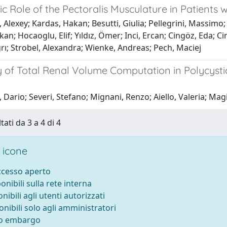
c Role of the Pectoralis Musculature in Patients 
 Alexey; Kardas, Hakan; Besutti, Giulia; Pellegrini, Massimo
an; Hocaoglu, Elif; Yıldız, Ömer; Inci, Ercan; Cingöz, Eda;
ı; Strobel, Alexandra; Wienke, Andreas; Pech, Maciej
ity of Total Renal Volume Computation in Polycy
 Dario; Severi, Stefano; Mignani, Renzo; Aiello, Valeria; Magi
tati da 3 a 4 di 4
 icone
accesso aperto
ponibili sulla rete interna
onibili agli utenti autorizzati
onibili solo agli amministratori
to embargo