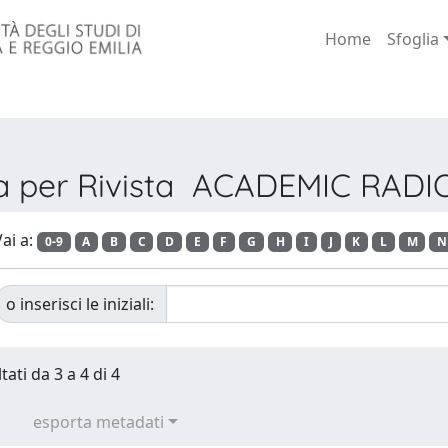
Home
Sfoglia
ia per Rivista ACADEMIC RAD
ai a:
0-9
A
B
C
D
E
F
G
H
I
J
K
L
M
N
o inserisci le iniziali:
tati da 3 a 4 di 4
esporta metadati