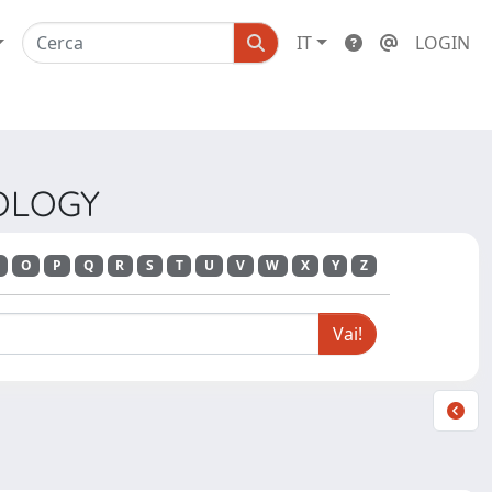
IT
LOGIN
IOLOGY
O
P
Q
R
S
T
U
V
W
X
Y
Z