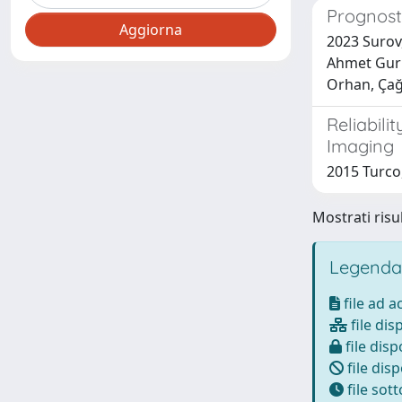
Prognosti
2023 Surov,
Ahmet Gurk
Orhan, Çağr
Reliabil
Imaging
2015 Turco,
Mostrati risul
Legenda
file ad 
file dis
file disp
file disp
file sot