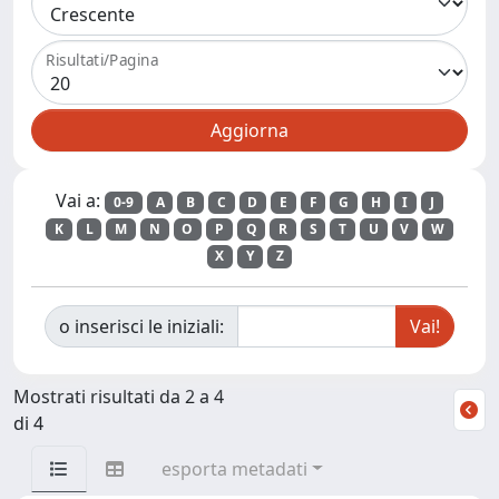
Risultati/Pagina
Vai a:
0-9
A
B
C
D
E
F
G
H
I
J
K
L
M
N
O
P
Q
R
S
T
U
V
W
X
Y
Z
o inserisci le iniziali:
Mostrati risultati da 2 a 4
di 4
esporta metadati