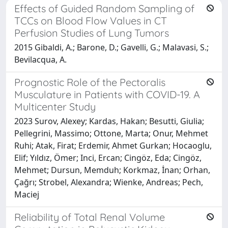
Effects of Guided Random Sampling of
TCCs on Blood Flow Values in CT
Perfusion Studies of Lung Tumors
2015 Gibaldi, A.; Barone, D.; Gavelli, G.; Malavasi, S.;
Bevilacqua, A.
Prognostic Role of the Pectoralis
Musculature in Patients with COVID-19. A
Multicenter Study
2023 Surov, Alexey; Kardas, Hakan; Besutti, Giulia;
Pellegrini, Massimo; Ottone, Marta; Onur, Mehmet
Ruhi; Atak, Firat; Erdemir, Ahmet Gurkan; Hocaoglu,
Elif; Yıldız, Ömer; Inci, Ercan; Cingöz, Eda; Cingöz,
Mehmet; Dursun, Memduh; Korkmaz, İnan; Orhan,
Çağrı; Strobel, Alexandra; Wienke, Andreas; Pech,
Maciej
Reliability of Total Renal Volume