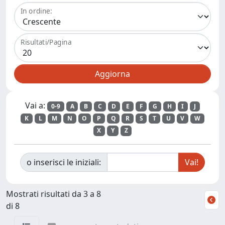
In ordine:
Risultati/Pagina
Vai a:
0-9
A
B
C
D
E
F
G
H
I
J
K
L
M
N
O
P
Q
R
S
T
U
V
W
X
Y
Z
o inserisci le iniziali:
Mostrati risultati da 3 a 8
di 8