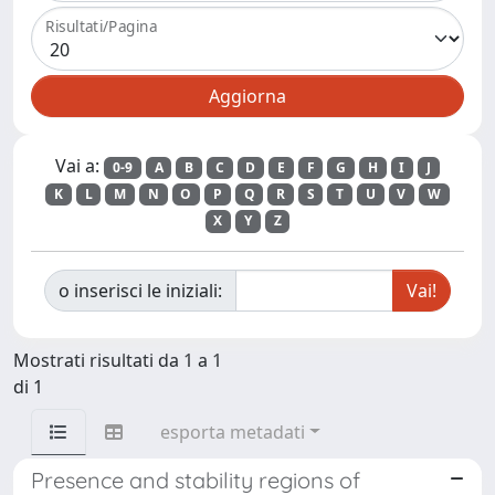
Risultati/Pagina
Vai a:
0-9
A
B
C
D
E
F
G
H
I
J
K
L
M
N
O
P
Q
R
S
T
U
V
W
X
Y
Z
o inserisci le iniziali:
Mostrati risultati da 1 a 1
di 1
esporta metadati
Presence and stability regions of