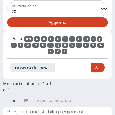
Risultati/Pagina
Vai a:
0-9
A
B
C
D
E
F
G
H
I
J
K
L
M
N
O
P
Q
R
S
T
U
V
W
X
Y
Z
o inserisci le iniziali:
Mostrati risultati da 1 a 1
di 1
esporta metadati
Presence and stability regions of