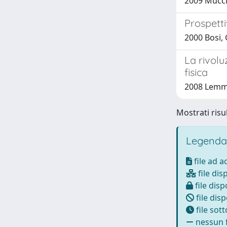
2009 Muccia
Prospetti
2000 Bosi,
La rivol
fisica
2008 Lemme
Mostrati risul
Legenda
file ad 
file dis
file disp
file disp
file sot
nessun f