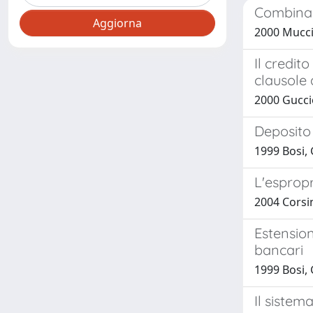
Combinazi
2000 Muccia
Il credit
clausole 
2000 Gucci
Deposito 
1999 Bosi,
L'espropr
2004 Corsin
Estension
bancari
1999 Bosi,
Il sistem