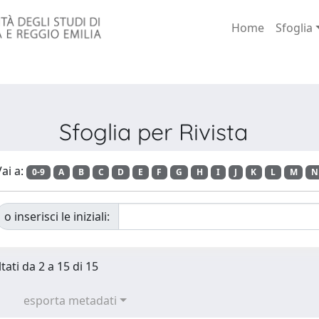
Home
Sfoglia
Sfoglia per Rivista
ai a:
0-9
A
B
C
D
E
F
G
H
I
J
K
L
M
N
o inserisci le iniziali:
tati da 2 a 15 di 15
esporta metadati