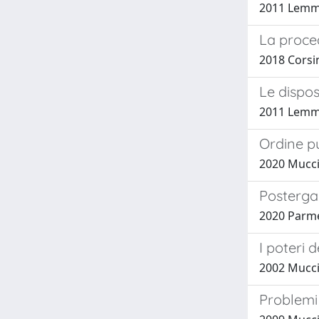
2011 Lemme
La proced
2018 Corsin
Le dispos
2011 Lemme
Ordine pu
2020 Muccia
Postergaz
2020 Parme
I poteri 
2002 Muccia
Problemi 