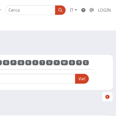
IT
LOGIN
O
P
Q
R
S
T
U
V
W
X
Y
Z