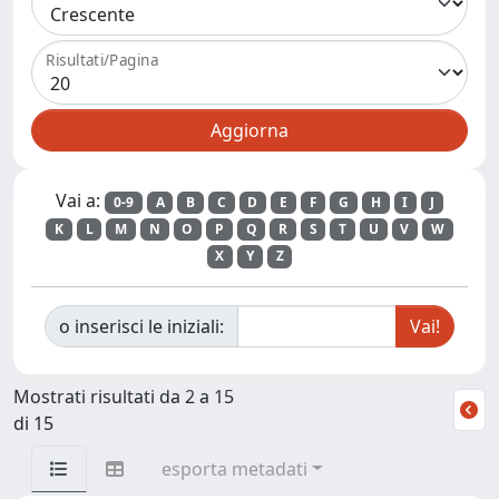
Risultati/Pagina
Vai a:
0-9
A
B
C
D
E
F
G
H
I
J
K
L
M
N
O
P
Q
R
S
T
U
V
W
X
Y
Z
o inserisci le iniziali:
Mostrati risultati da 2 a 15
di 15
esporta metadati