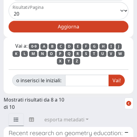
Risultati/Pagina
Vai a:
0-9
A
B
C
D
E
F
G
H
I
J
K
L
M
N
O
P
Q
R
S
T
U
V
W
X
Y
Z
o inserisci le iniziali:
Mostrati risultati da 8 a 10
di 10
esporta metadati
Recent research on geometry education: