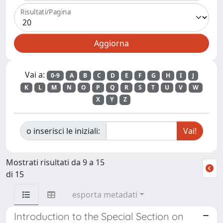
Risultati/Pagina
Vai a:
0-9
A
B
C
D
E
F
G
H
I
J
K
L
M
N
O
P
Q
R
S
T
U
V
W
X
Y
Z
o inserisci le iniziali:
Mostrati risultati da 9 a 15
di 15
esporta metadati
Introduction to the Special Section on