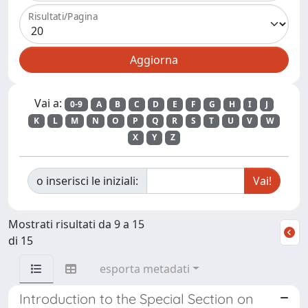
Risultati/Pagina
Vai a:
0-9
A
B
C
D
E
F
G
H
I
J
K
L
M
N
O
P
Q
R
S
T
U
V
W
X
Y
Z
o inserisci le iniziali:
Mostrati risultati da 9 a 15
di 15
esporta metadati
Introduction to the Special Section on