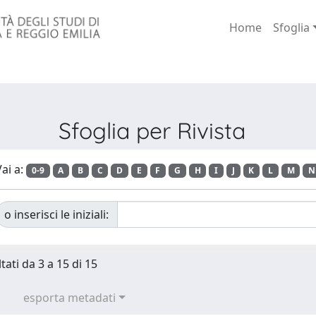
Home
Sfoglia
Sfoglia per Rivista
ai a:
0-9
A
B
C
D
E
F
G
H
I
J
K
L
M
N
o inserisci le iniziali:
tati da 3 a 15 di 15
esporta metadati