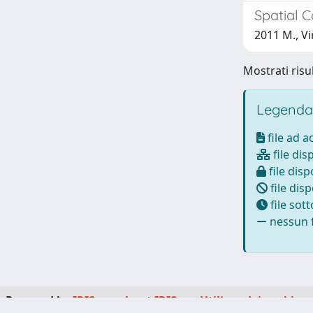
Spatial 
2011 M., Vi
Mostrati risul
Legenda
file ad 
file dis
file disp
file disp
file sot
nessun f
Powered by
IRIS
-
about IRIS
-
Utilizzo dei cookie