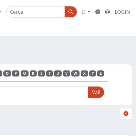
IT
LOGIN
O
P
Q
R
S
T
U
V
W
X
Y
Z