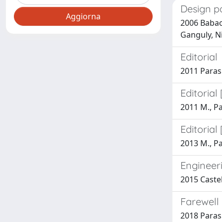
Design pa
2006 Babaog
Ganguly, Ni
Editorial
2011 Parash
Editoria
2011 M., P
Editoria
2013 M., P
Engineer
2015 Castel
Farewell 
2018 Parash