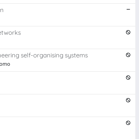
on
etworks
eering self-organising systems
acomo