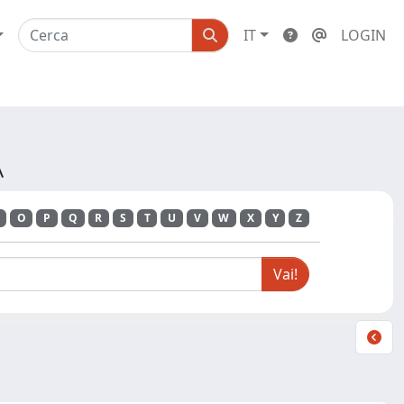
IT
LOGIN
A
O
P
Q
R
S
T
U
V
W
X
Y
Z