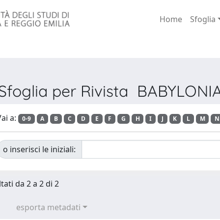
Home
Sfoglia
Sfoglia per Rivista BABYLONI
ai a:
0-9
A
B
C
D
E
F
G
H
I
J
K
L
M
N
o inserisci le iniziali:
tati da 2 a 2 di 2
esporta metadati