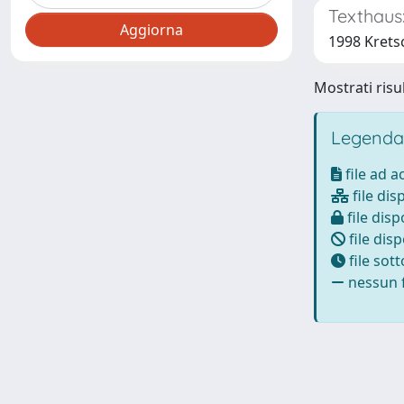
Texthaus
1998 Krets
Mostrati risul
Legenda
file ad 
file dis
file disp
file disp
file sot
nessun f