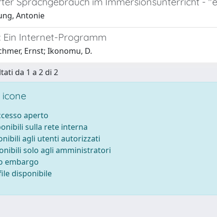
ter Sprachgebrauch im Immersionsunterricht - "ei
ng, Antonie
: Ein Internet-Programm
chmer, Ernst; Ikonomu, D.
tati da 1 a 2 di 2
 icone
accesso aperto
ponibili sulla rete interna
onibili agli utenti autorizzati
onibili solo agli amministratori
to embargo
ile disponibile