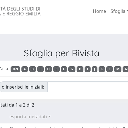
Home
Sfoglia
Sfoglia per Rivista
ai a:
0-9
A
B
C
D
E
F
G
H
I
J
K
L
M
N
o inserisci le iniziali:
tati da 1 a 2 di 2
esporta metadati