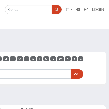
IT
LOGIN
O
P
Q
R
S
T
U
V
W
X
Y
Z