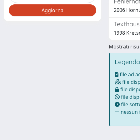
Fehlerhaf
2006 Hornu
Texthaus
1998 Krets
Mostrati risul
Legenda
file ad 
file dis
file disp
file disp
file sot
nessun f