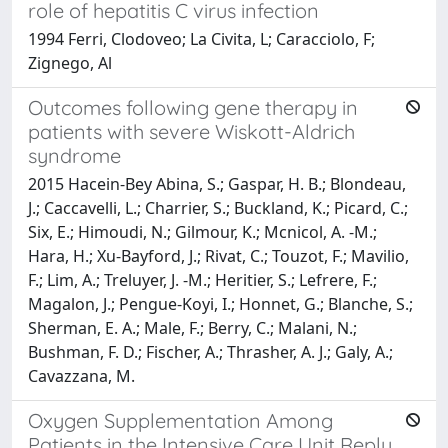
role of hepatitis C virus infection
1994 Ferri, Clodoveo; La Civita, L; Caracciolo, F;
Zignego, Al
Outcomes following gene therapy in
patients with severe Wiskott-Aldrich
syndrome
2015 Hacein-Bey Abina, S.; Gaspar, H. B.; Blondeau,
J.; Caccavelli, L.; Charrier, S.; Buckland, K.; Picard, C.;
Six, E.; Himoudi, N.; Gilmour, K.; Mcnicol, A. -M.;
Hara, H.; Xu-Bayford, J.; Rivat, C.; Touzot, F.; Mavilio,
F.; Lim, A.; Treluyer, J. -M.; Heritier, S.; Lefrere, F.;
Magalon, J.; Pengue-Koyi, I.; Honnet, G.; Blanche, S.;
Sherman, E. A.; Male, F.; Berry, C.; Malani, N.;
Bushman, F. D.; Fischer, A.; Thrasher, A. J.; Galy, A.;
Cavazzana, M.
Oxygen Supplementation Among
Patients in the Intensive Care Unit Reply