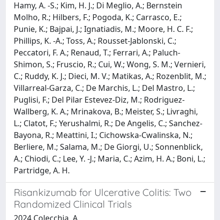
Hamy, A. -S.; Kim, H. J.; Di Meglio, A.; Bernstein
Molho, R.; Hilbers, F.; Pogoda, K.; Carrasco, E.;
Punie, K.; Bajpai, J.; Ignatiadis, M.; Moore, H. C. F.;
Phillips, K. -A.; Toss, A.; Rousset-Jablonski, C.;
Peccatori, F. A.; Renaud, T.; Ferrari, A.; Paluch-
Shimon, S.; Fruscio, R.; Cui, W.; Wong, S. M.; Vernieri,
C.; Ruddy, K. J.; Dieci, M. V.; Matikas, A.; Rozenblit, M.;
Villarreal-Garza, C.; De Marchis, L.; Del Mastro, L.;
Puglisi, F.; Del Pilar Estevez-Diz, M.; Rodriguez-
Wallberg, K. A.; Mrinakova, B.; Meister, S.; Livraghi,
L.; Clatot, F.; Yerushalmi, R.; De Angelis, C.; Sanchez-
Bayona, R.; Meattini, I.; Cichowska-Cwalinska, N.;
Berliere, M.; Salama, M.; De Giorgi, U.; Sonnenblick,
A.; Chiodi, C.; Lee, Y. -J.; Maria, C.; Azim, H. A.; Boni, L.;
Partridge, A. H.
Risankizumab for Ulcerative Colitis: Two
Randomized Clinical Trials
2024 Colecchia, A