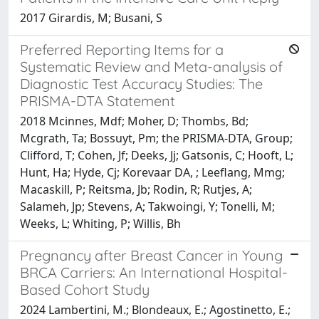
2017 Girardis, M; Busani, S
Preferred Reporting Items for a
Systematic Review and Meta-analysis of
Diagnostic Test Accuracy Studies: The
PRISMA-DTA Statement
2018 Mcinnes, Mdf; Moher, D; Thombs, Bd;
Mcgrath, Ta; Bossuyt, Pm; the PRISMA-DTA, Group;
Clifford, T; Cohen, Jf; Deeks, Jj; Gatsonis, C; Hooft, L;
Hunt, Ha; Hyde, Cj; Korevaar DA, ; Leeflang, Mmg;
Macaskill, P; Reitsma, Jb; Rodin, R; Rutjes, A;
Salameh, Jp; Stevens, A; Takwoingi, Y; Tonelli, M;
Weeks, L; Whiting, P; Willis, Bh
Pregnancy after Breast Cancer in Young
BRCA Carriers: An International Hospital-
Based Cohort Study
2024 Lambertini, M.; Blondeaux, E.; Agostinetto, E.;