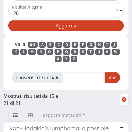
Risultati/Pagina
Vai a:
0-9
A
B
C
D
E
F
G
H
I
J
K
L
M
N
O
P
Q
R
S
T
U
V
W
X
Y
Z
o inserisci le iniziali:
Mostrati risultati da 15 a
21 di 21
esporta metadati
Non-Hodgkin's lymphoma: a possible