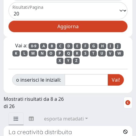
Risultati/Pagina
Vai a:
0-9
A
B
C
D
E
F
G
H
I
J
K
L
M
N
O
P
Q
R
S
T
U
V
W
X
Y
Z
o inserisci le iniziali:
Mostrati risultati da 8 a 26
di 26
esporta metadati
La creatività distribuita