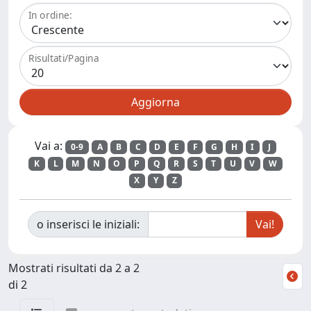
In ordine:
Risultati/Pagina
Vai a:
0-9
A
B
C
D
E
F
G
H
I
J
K
L
M
N
O
P
Q
R
S
T
U
V
W
X
Y
Z
o inserisci le iniziali:
Mostrati risultati da 2 a 2
di 2