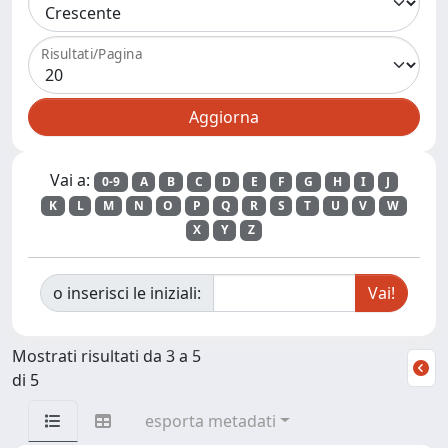
Risultati/Pagina
Vai a:
0-9
A
B
C
D
E
F
G
H
I
J
K
L
M
N
O
P
Q
R
S
T
U
V
W
X
Y
Z
o inserisci le iniziali:
Mostrati risultati da 3 a 5
di 5
esporta metadati