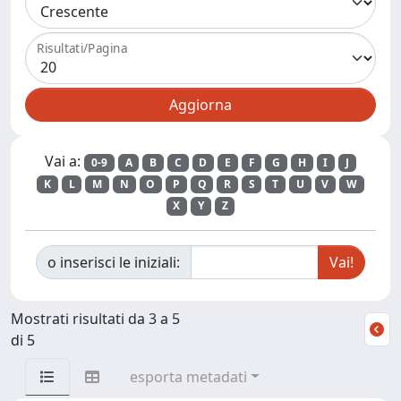
Risultati/Pagina
Vai a:
0-9
A
B
C
D
E
F
G
H
I
J
K
L
M
N
O
P
Q
R
S
T
U
V
W
X
Y
Z
o inserisci le iniziali:
Mostrati risultati da 3 a 5
di 5
esporta metadati