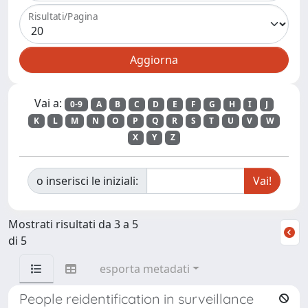
Risultati/Pagina
Vai a:
0-9
A
B
C
D
E
F
G
H
I
J
K
L
M
N
O
P
Q
R
S
T
U
V
W
X
Y
Z
o inserisci le iniziali:
Mostrati risultati da 3 a 5
di 5
esporta metadati
People reidentification in surveillance