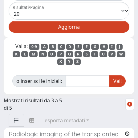
Risultati/Pagina
Vai a:
0-9
A
B
C
D
E
F
G
H
I
J
K
L
M
N
O
P
Q
R
S
T
U
V
W
X
Y
Z
o inserisci le iniziali:
Mostrati risultati da 3 a 5
di 5
esporta metadati
Radiologic imaging of the transplanted