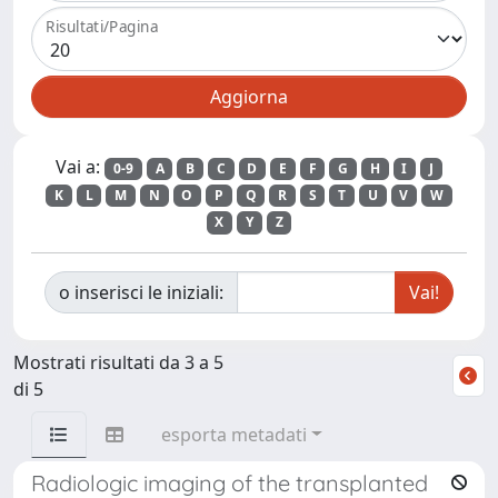
Risultati/Pagina
Vai a:
0-9
A
B
C
D
E
F
G
H
I
J
K
L
M
N
O
P
Q
R
S
T
U
V
W
X
Y
Z
o inserisci le iniziali:
Mostrati risultati da 3 a 5
di 5
esporta metadati
Radiologic imaging of the transplanted