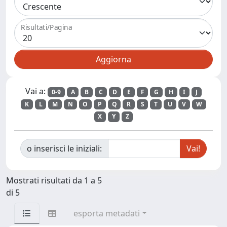
Risultati/Pagina
Vai a:
0-9
A
B
C
D
E
F
G
H
I
J
K
L
M
N
O
P
Q
R
S
T
U
V
W
X
Y
Z
o inserisci le iniziali:
Mostrati risultati da 1 a 5
di 5
esporta metadati