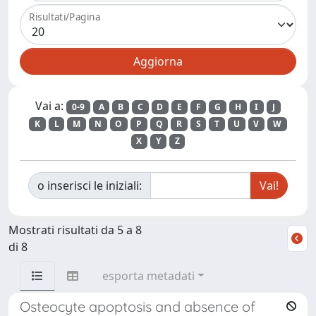
Risultati/Pagina
Vai a:
0-9
A
B
C
D
E
F
G
H
I
J
K
L
M
N
O
P
Q
R
S
T
U
V
W
X
Y
Z
o inserisci le iniziali:
Mostrati risultati da 5 a 8
di 8
esporta metadati
Osteocyte apoptosis and absence of