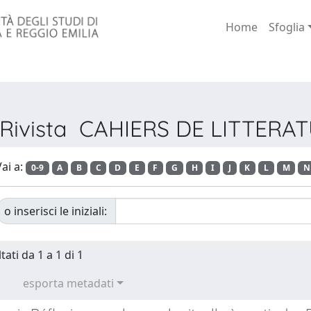
Home
Sfoglia
r Rivista CAHIERS DE LITTER
ai a:
0-9
A
B
C
D
E
F
G
H
I
J
K
L
M
N
o inserisci le iniziali:
tati da 1 a 1 di 1
esporta metadati