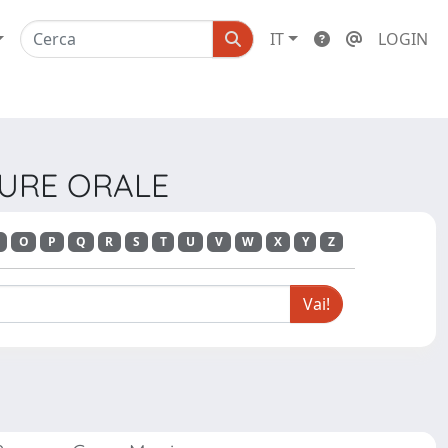
IT
LOGIN
ATURE ORALE
O
P
Q
R
S
T
U
V
W
X
Y
Z