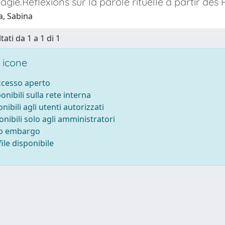
agie.Réflexions sur la parole rituelle à partir d
a, Sabina
tati da 1 a 1 di 1
 icone
accesso aperto
ponibili sulla rete interna
onibili agli utenti autorizzati
onibili solo agli amministratori
to embargo
ile disponibile