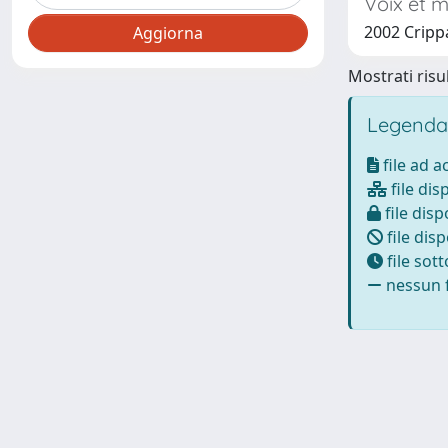
Voix et m
2002 Cripp
Mostrati risul
Legenda
file ad 
file dis
file disp
file disp
file sot
nessun f