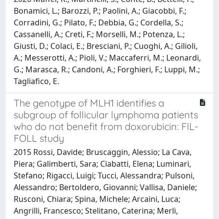
Bonamici, L.; Barozzi, P.; Paolini, A.; Giacobbi, F.;
Corradini, G.; Pilato, F.; Debbia, G.; Cordella, S.;
Cassanelli, A.; Creti, F.; Morselli, M.; Potenza, L.;
Giusti, D.; Colaci, E.; Bresciani, P.; Cuoghi, A.; Gilioli,
A.; Messerotti, A.; Pioli, V.; Maccaferri, M.; Leonardi,
G.; Marasca, R.; Candoni, A.; Forghieri, F.; Luppi, M.;
Tagliafico, E.
The genotype of MLH1 identifies a
subgroup of follicular lymphoma patients
who do not benefit from doxorubicin: FIL-
FOLL study
2015 Rossi, Davide; Bruscaggin, Alessio; La Cava,
Piera; Galimberti, Sara; Ciabatti, Elena; Luminari,
Stefano; Rigacci, Luigi; Tucci, Alessandra; Pulsoni,
Alessandro; Bertoldero, Giovanni; Vallisa, Daniele;
Rusconi, Chiara; Spina, Michele; Arcaini, Luca;
Angrilli, Francesco; Stelitano, Caterina; Merli,