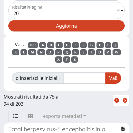
Risultati/Pagina
Vai a:
0-9
A
B
C
D
E
F
G
H
I
J
K
L
M
N
O
P
Q
R
S
T
U
V
W
X
Y
Z
o inserisci le iniziali:
Mostrati risultati da 75 a
94 di 203
esporta metadati
Fatal herpesvirus-6 encephalitis in a