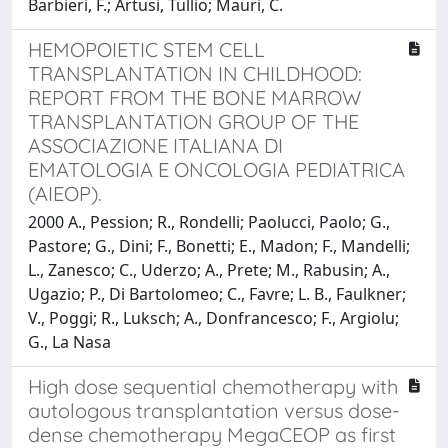
Barbieri, F.; Artusi, Tullio; Mauri, C.
HEMOPOIETIC STEM CELL
TRANSPLANTATION IN CHILDHOOD:
REPORT FROM THE BONE MARROW
TRANSPLANTATION GROUP OF THE
ASSOCIAZIONE ITALIANA DI
EMATOLOGIA E ONCOLOGIA PEDIATRICA
(AIEOP).
2000 A., Pession; R., Rondelli; Paolucci, Paolo; G.,
Pastore; G., Dini; F., Bonetti; E., Madon; F., Mandelli;
L., Zanesco; C., Uderzo; A., Prete; M., Rabusin; A.,
Ugazio; P., Di Bartolomeo; C., Favre; L. B., Faulkner;
V., Poggi; R., Luksch; A., Donfrancesco; F., Argiolu;
G., La Nasa
High dose sequential chemotherapy with
autologous transplantation versus dose-
dense chemotherapy MegaCEOP as first