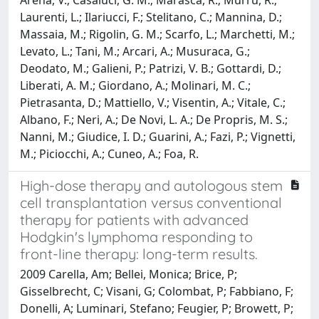
Laurenti, L.; Ilariucci, F.; Stelitano, C.; Mannina, D.;
Massaia, M.; Rigolin, G. M.; Scarfo, L.; Marchetti, M.;
Levato, L.; Tani, M.; Arcari, A.; Musuraca, G.;
Deodato, M.; Galieni, P.; Patrizi, V. B.; Gottardi, D.;
Liberati, A. M.; Giordano, A.; Molinari, M. C.;
Pietrasanta, D.; Mattiello, V.; Visentin, A.; Vitale, C.;
Albano, F.; Neri, A.; De Novi, L. A.; De Propris, M. S.;
Nanni, M.; Giudice, I. D.; Guarini, A.; Fazi, P.; Vignetti,
M.; Piciocchi, A.; Cuneo, A.; Foa, R.
High-dose therapy and autologous stem
cell transplantation versus conventional
therapy for patients with advanced
Hodgkin's lymphoma responding to
front-line therapy: long-term results.
2009 Carella, Am; Bellei, Monica; Brice, P;
Gisselbrecht, C; Visani, G; Colombat, P; Fabbiano, F;
Donelli, A; Luminari, Stefano; Feugier, P; Browett, P;