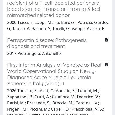
recipient of a T-cell-depleted peripheral
blood stem cell transplant from a 3-loci
mismatched related donor
2000 Tiacci, E; Luppi, Mario; Barozzi, Patrizia; Gurdo,
G; Tabilio, A; Ballanti, S; Torelli, Giuseppe; Aversa, F.
Ferroportin disease: Pathogenesis,
diagnosis and treatment
2017 Pietrangelo, Antonello
First Interim Analysis of Venetoclax Real-
World Observational Study on Newly-
Diagnosed Acute Myeloid Leukemia
Patients in Italy (Vero) □
2026 Todisco, E.; Alati, C.; Audisio, E.; Lunghi, M.;
Zappasodi, P.; Curti, A.; Calafiore, V.; Federico, V.;
Parisi, M.; Prassede, S.; Breccia, M.; Cardinali, V.;
Frigeni, M.; Piccini, M.; Capelli, D.; Fracchiolla, N. S.;