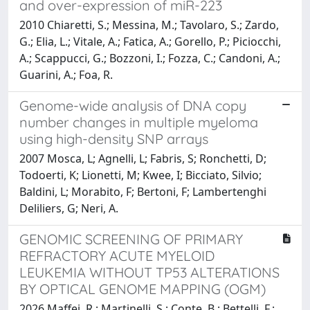
and over-expression of miR-223
2010 Chiaretti, S.; Messina, M.; Tavolaro, S.; Zardo,
G.; Elia, L.; Vitale, A.; Fatica, A.; Gorello, P.; Piciocchi,
A.; Scappucci, G.; Bozzoni, I.; Fozza, C.; Candoni, A.;
Guarini, A.; Foa, R.
Genome-wide analysis of DNA copy
number changes in multiple myeloma
using high-density SNP arrays
2007 Mosca, L; Agnelli, L; Fabris, S; Ronchetti, D;
Todoerti, K; Lionetti, M; Kwee, I; Bicciato, Silvio;
Baldini, L; Morabito, F; Bertoni, F; Lambertenghi
Deliliers, G; Neri, A.
GENOMIC SCREENING OF PRIMARY
REFRACTORY ACUTE MYELOID
LEUKEMIA WITHOUT TP53 ALTERATIONS
BY OPTICAL GENOME MAPPING (OGM)
2026 Maffei, R.; Martinelli, S.; Conte, B.; Bettelli, F.;