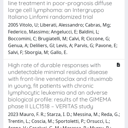
line treatment in poor-prognosis diffuse
large cell lymphoma: an Intergruppo
Italiano Linfomi randomized trial
2005 Vitolo, U; Liberati, Alessandro; Cabras, Mg;
Federico, Massimo; Angelucci, E; Baldini, L;
Boccomini, C; Brugiatelli, M; Calvi, R; Ciccone, G;
Genua, A; Deliliers, Gl; Levis, A; Parvis, G; Pavone, E;
Salvi, F; Sborgia, M; Gallo, E.
High rate of durable responses with
undetectable minimal residual disease
with front-line venetoclax and rituximab
in young, fit patients with chronic
lymphocytic leukemia and an adverse
biological profile: results of the GIMEMA
phase II LLC1518 – VERITAS study
2023 Mauro, F. R.; Starza, I. D.; Messina, M.; Reda, G.;
Trentin, L.; Coscia, M.; Sportoletti, P.; Orsucci, L.;
Arena, V.; Casaluci, G. M.; Marasca, R.; Murru, R.;