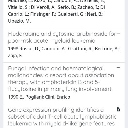
Maurillo, L.; Rizzo, L.; Candoni, A.; De Bellis, E.;
Vitiello, S.; Di Veroli, A.; Serio, B.; Zacheo, I.; Di
Caprio, L.; Finsinger, P.; Gualberti, G.; Neri, B.;
Ubezio, M.
Fludarabine and cytosine-arabinoside for
poor-risk acute myeloid leukemia
1998 Russo, D.; Candoni, A.; Grattoni, R.; Bertone, A.;
Zaja, F.
Fungal infection and haematological
malignancies: a report about association
therapy with amphotericin B and 5-
flucytosine in primary lung involvement.
1990 E., Pogliani; Clini, Enrico
Gene expression profiling identifies a
subset of adult T-cell acute lymphoblastic
leukemia with myeloid-like gene features