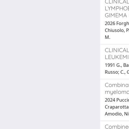
CLINICA
LYMPHOB
GIMEMA 
2026 Forghi
Chiusolo, P.
M.
CLINICA
LEUKEMI
1991 G., Bas
Russo; C., 
Combinat
myelom
2024 Puccio
Craparotta,
Amodio, Nic
Combined