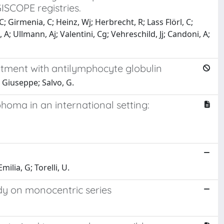
ISCOPE registries.
; Girmenia, C; Heinz, Wj; Herbrecht, R; Lass Flörl, C;
A; Ullmann, Aj; Valentini, Cg; Vehreschild, Jj; Candoni, A;
atment with antilymphocyte globulin
, Giuseppe; Salvo, G.
homa in an international setting:
ilia, G; Torelli, U.
y on monocentric series