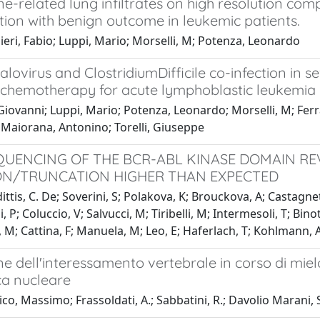
e-related lung infiltrates on high resolution co
ion with benign outcome in leukemic patients.
eri, Fabio; Luppi, Mario; Morselli, M; Potenza, Leonardo
ovirus and ClostridiumDifficile co-infection in s
nchemotherapy for acute lymphoblastic leukemia
Giovanni; Luppi, Mario; Potenza, Leonardo; Morselli, M; Ferrari
 Maiorana, Antonino; Torelli, Giuseppe
QUENCING OF THE BCR-ABL KINASE DOMAIN RE
ON/TRUNCATION HIGHER THAN EXPECTED
ttis, C. De; Soverini, S; Polakova, K; Brouckova, A; Castagnet
, P; Coluccio, V; Salvucci, M; Tiribelli, M; Intermesoli, T; Bino
 M; Cattina, F; Manuela, M; Leo, E; Haferlach, T; Kohlmann, A;
ne dell'interessamento vertebrale in corso di mie
a nucleare
co, Massimo; Frassoldati, A.; Sabbatini, R.; Davolio Marani, 