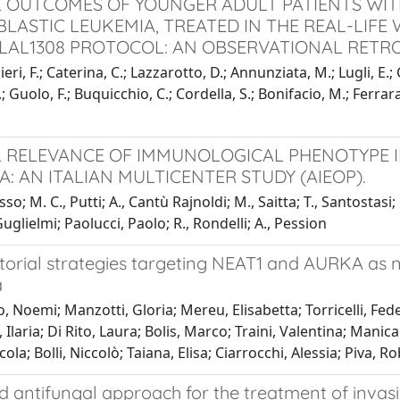
L OUTCOMES OF YOUNGER ADULT PATIENTS WIT
LASTIC LEUKEMIA, TREATED IN THE REAL-LIFE 
LAL1308 PROTOCOL: AN OBSERVATIONAL RETR
eri, F.; Caterina, C.; Lazzarotto, D.; Annunziata, M.; Lugli, E.
; Guolo, F.; Buquicchio, C.; Cordella, S.; Bonifacio, M.; Ferrara,
L RELEVANCE OF IMMUNOLOGICAL PHENOTYPE 
A: AN ITALIAN MULTICENTER STUDY (AIEOP).
so; M. C., Putti; A., Cantù Rajnoldi; M., Saitta; T., Santostasi; N.
Guglielmi; Paolucci, Paolo; R., Rondelli; A., Pession
orial strategies targeting NEAT1 and AURKA as ne
a
, Noemi; Manzotti, Gloria; Mereu, Elisabetta; Torricelli, Fe
 Ilaria; Di Rito, Laura; Bolis, Marco; Traini, Valentina; Manic
ola; Bolli, Niccolò; Taiana, Elisa; Ciarrocchi, Alessia; Piva, 
 antifungal approach for the treatment of invasi