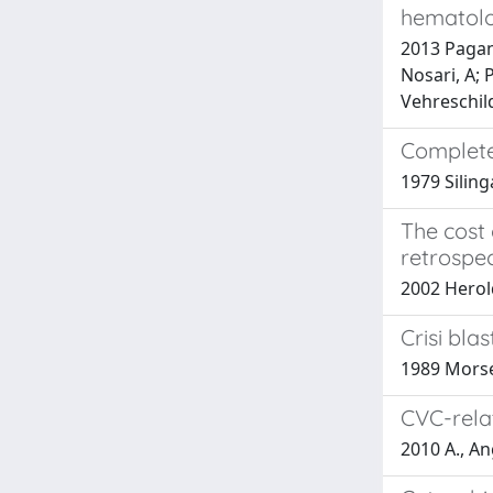
hematolo
2013 Pagano
Nosari, A; 
Vehreschil
Complete 
1979 Siling
The cost 
retrospec
2002 Herold
Crisi bla
1989 Morsell
CVC-rela
2010 A., An