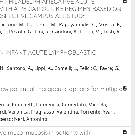
H PHILADELPHIANEGATIVE ACUTE
WITH A PEDIATRIC-LIKE REGIMEN BASED ON
OSPECTIVE CAMPUS ALL STUDY
; Ciccone, M.; Dargenio, M.; Papayannidis, C.; Mosna, F.;
 F.; Pizzolo, G.; Foà, R.; Candoni, A.; Luppi, M.; Testi, A.
IN INFANT ACUTE LYMPHOBLASTIC
, Santoro; A., Lippi; A., Comelli; L., Felici; C., Favre; G.,
w potential therapeutic options for multiple
derica; Ronchetti, Domenica; Cumerlato, Michela;
ardi, Veronica; Fragliasso, Valentina; Torrente, Yvan;
Roberto; Neri, Antonino
ve mucormycosis in patients with