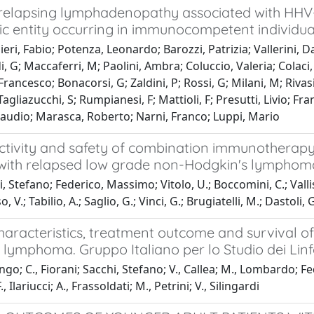
relapsing lymphadenopathy associated with HHV-6
ic entity occurring in immunocompetent individua
eri, Fabio; Potenza, Leonardo; Barozzi, Patrizia; Vallerini, Dan
, G; Maccaferri, M; Paolini, Ambra; Coluccio, Valeria; Colaci, E
 Francesco; Bonacorsi, G; Zaldini, P; Rossi, G; Milani, M; Riva
Tagliazucchi, S; Rumpianesi, F; Mattioli, F; Presutti, Livio; 
laudio; Marasca, Roberto; Narni, Franco; Luppi, Mario
activity and safety of combination immunotherapy
 with relapsed low grade non-Hodgkin's lymphom
 Stefano; Federico, Massimo; Vitolo, U.; Boccomini, C.; Vallisa,
so, V.; Tabilio, A.; Saglio, G.; Vinci, G.; Brugiatelli, M.; Dastoli, 
characteristics, treatment outcome and survival of
l lymphoma. Gruppo Italiano per lo Studio dei Linf
go; C., Fiorani; Sacchi, Stefano; V., Callea; M., Lombardo; Feder
., Ilariucci; A., Frassoldati; M., Petrini; V., Silingardi