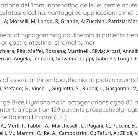
zione dell'immunofenotipo delle leucemie acute n
fatasi alcalina: vantaggi ed applicazioni cliniche
, A; Morselli, M; Longo, R; Grande, A; Zucchini, Patrizia; Ma
ent of hypogammaglobulinemia in patients treate
 or gastrointestinal stromal tumor
iara, Rita; Maffei, Rossana; Martinelli, Silvia; Arcari, Annalis
Ferrari, Angela; Leonardi, Giovanna; Luppi, Gabriele; Longo, G
s of essential thrombocythemia at platele count
 Stefano; G., Vinci; L., Gugliotta; S., Rupoli; L., Gargantini; V.,
large B-cell lymphoma in octogenarians aged 85 a
intent: a report on 129 patients prospectively regis
e Italiana Linfomi (FIL)
A.; Merli, F.; Fabbri, A.; Marcheselli, L.; Pagani, C.; Puccini, B.
elli, M.; Mammi, C.; Re, A.; Campostrini, G.; Tafuri, A.; Zilioli, V.