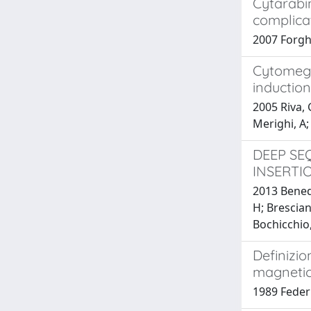
Cytarabin
complicat
2007 Forghi
Cytomegal
inductio
2005 Riva, 
Merighi, A;
DEEP SE
INSERTI
2013 Benedi
H; Bresciani
Bochicchio,
Definizio
magnetic
1989 Federi