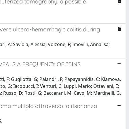
mputerized tomography: a possible
evere ulcero-hemorrhagic colitis during
, A; Saviola, Alessia; Volzone, F; Imovilli, Annalisa;
VEALS A FREQUENCY OF 35INS
ti, F; Gugliotta, G; Palandri, F; Papayannidis, C; Klamova,
tto, G; Iacobucci, I; Venturi, C; Luppi, Mario; Ottaviani, E;
 Russo, D; Rosti, G; Baccarani, M; Cavo, M; Martinelli, G.
loma multiplo attraverso la risonanza
S.