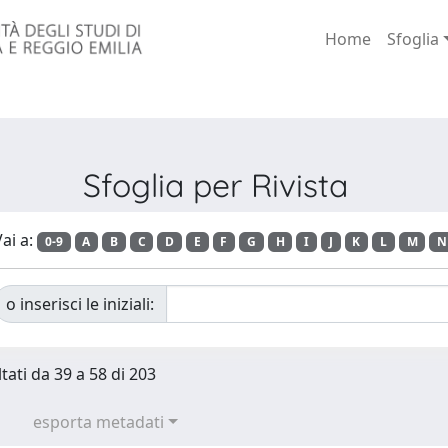
Home
Sfoglia
Sfoglia per Rivista
ai a:
0-9
A
B
C
D
E
F
G
H
I
J
K
L
M
N
o inserisci le iniziali:
tati da 39 a 58 di 203
esporta metadati