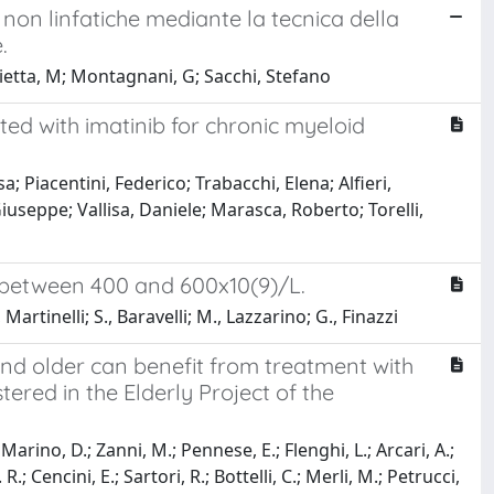
on linfatiche mediante la tecnica della
.
rietta, M; Montagnani, G; Sacchi, Stefano
d with imatinib for chronic myeloid
a; Piacentini, Federico; Trabacchi, Elena; Alfieri,
iuseppe; Vallisa, Daniele; Marasca, Roberto; Torelli,
s between 400 and 600x10(9)/L.
 Martinelli; S., Baravelli; M., Lazzarino; G., Finazzi
nd older can benefit from treatment with
tered in the Elderly Project of the
; Marino, D.; Zanni, M.; Pennese, E.; Flenghi, L.; Arcari, A.;
 R.; Cencini, E.; Sartori, R.; Bottelli, C.; Merli, M.; Petrucci,