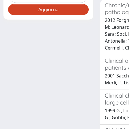
Chronic/
patholog
2012 Forghi
M; Leonardi
Sara; Soci,
Antonella; 
Cermelli, C
Clinical 
patients
2001 Sacchi,
Merli, F.; Li
Clinical 
large cel
1999 G., Lon
G., Gobbi; F