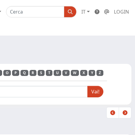
IT
LOGIN
O
P
Q
R
S
T
U
V
W
X
Y
Z