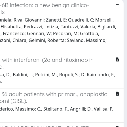
B infection: a new benign clinico-
ls
iela; Riva, Giovanni; Zanetti, E; Quadrelli, C; Morselli,
lisabetta; Pedrazzi, Letizia; Fantuzzi, Valeria; Bigliardi,
si, Francesco; Gennari, W; Pecorari, M; Grottola,
Franzoni, Chiara; Gelmini, Roberta; Saviano, Massimo;
 with interferon-(2a and rituximab in
a.
 D.; Baldini, L.; Petrini, M.; Rupoli, S.; Di Raimondo, F.;
G.
 36 adult patients with primary anaplastic
omi (GISL).
ico, Massimo; C., Stelitano; F., Angrilli; D., Vallisa; P.