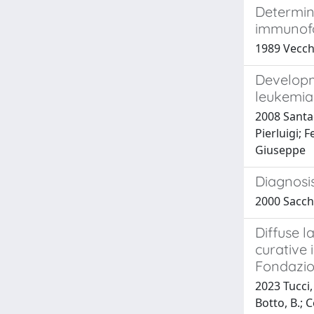
Determina
immunofos
1989 Vecchi
Developm
leukemia
2008 Santach
Pierluigi; 
Giuseppe
Diagnosi
2000 Sacchi,
Diffuse 
curative 
Fondazion
2023 Tucci, 
Botto, B.; C