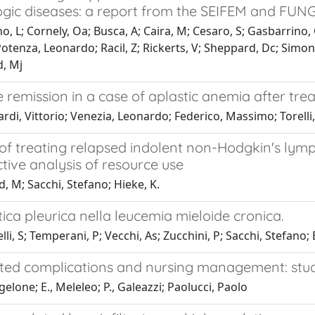
gic diseases: a report from the SEIFEM and FUNG
, L; Cornely, Oa; Busca, A; Caira, M; Cesaro, S; Gasbarrino, C
Potenza, Leonardo; Racil, Z; Rickerts, V; Sheppard, Dc; Simon, 
d, Mj
remission in a case of aplastic anemia after tre
ardi, Vittorio; Venezia, Leonardo; Federico, Massimo; Torelli
of treating relapsed indolent non-Hodgkin's lymp
tive analysis of resource use
, M; Sacchi, Stefano; Hieke, K.
stica pleurica nella leucemia mieloide cronica.
i, S; Temperani, P; Vecchi, As; Zucchini, P; Sacchi, Stefano; Em
ted complications and nursing management: stud
gelone; E., Meleleo; P., Galeazzi; Paolucci, Paolo