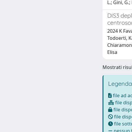
L.; Gini, G.
DIS3 depl
centroso
2024 K Fava
Todoerti, K
Chiaramonte
Elisa
Mostrati risul
Legenda
file ad 
file dis
file disp
file disp
file sot
nessun f