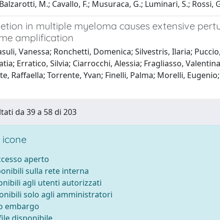
; Balzarotti, M.; Cavallo, F.; Musuraca, G.; Luminari, S.; Rossi, 
etion in multiple myeloma causes extensive pertu
me amplification
suli, Vanessa; Ronchetti, Domenica; Silvestris, Ilaria; Pucci
atia; Erratico, Silvia; Ciarrocchi, Alessia; Fragliasso, Valen
, Raffaella; Torrente, Yvan; Finelli, Palma; Morelli, Eugenio; 
tati da 39 a 58 di 203
 icone
accesso aperto
ponibili sulla rete interna
onibili agli utenti autorizzati
onibili solo agli amministratori
to embargo
ile disponibile