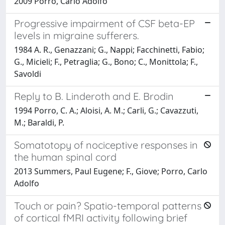
2009 Porro, Carlo Adolfo
Progressive impairment of CSF beta-EP
levels in migraine sufferers.
1984 A. R., Genazzani; G., Nappi; Facchinetti, Fabio;
G., Micieli; F., Petraglia; G., Bono; C., Monittola; F.,
Savoldi
Reply to B. Linderoth and E. Brodin
1994 Porro, C. A.; Aloisi, A. M.; Carli, G.; Cavazzuti,
M.; Baraldi, P.
Somatotopy of nociceptive responses in
the human spinal cord
2013 Summers, Paul Eugene; F., Giove; Porro, Carlo
Adolfo
Touch or pain? Spatio-temporal patterns
of cortical fMRI activity following brief