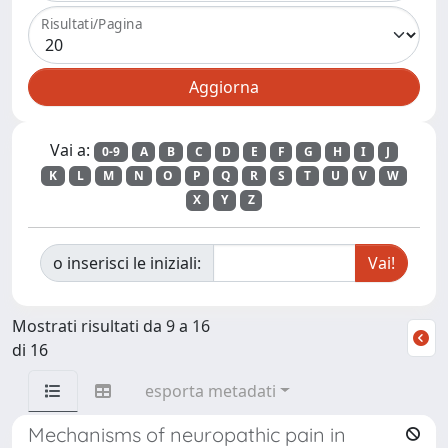
Risultati/Pagina
Vai a:
0-9
A
B
C
D
E
F
G
H
I
J
K
L
M
N
O
P
Q
R
S
T
U
V
W
X
Y
Z
o inserisci le iniziali:
Mostrati risultati da 9 a 16
di 16
esporta metadati
Mechanisms of neuropathic pain in