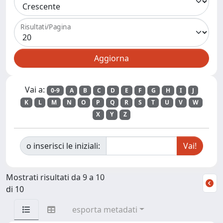
Risultati/Pagina
Vai a:
0-9
A
B
C
D
E
F
G
H
I
J
K
L
M
N
O
P
Q
R
S
T
U
V
W
X
Y
Z
o inserisci le iniziali:
Mostrati risultati da 9 a 10
di 10
esporta metadati