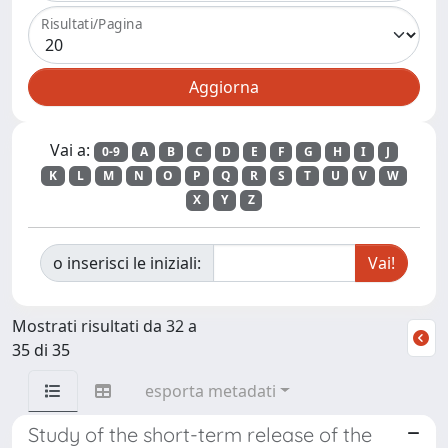
Risultati/Pagina
Vai a:
0-9
A
B
C
D
E
F
G
H
I
J
K
L
M
N
O
P
Q
R
S
T
U
V
W
X
Y
Z
o inserisci le iniziali:
Mostrati risultati da 32 a
35 di 35
esporta metadati
Study of the short-term release of the