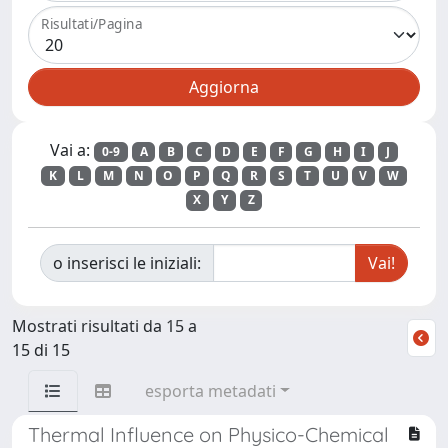
Risultati/Pagina
Vai a:
0-9
A
B
C
D
E
F
G
H
I
J
K
L
M
N
O
P
Q
R
S
T
U
V
W
X
Y
Z
o inserisci le iniziali:
Mostrati risultati da 15 a
15 di 15
esporta metadati
Thermal Influence on Physico-Chemical