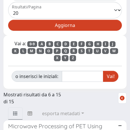
Risultati/Pagina
Vai a:
0-9
A
B
C
D
E
F
G
H
I
J
K
L
M
N
O
P
Q
R
S
T
U
V
W
X
Y
Z
o inserisci le iniziali:
Mostrati risultati da 6 a 15
di 15
esporta metadati
Microwave Processing of PET Using