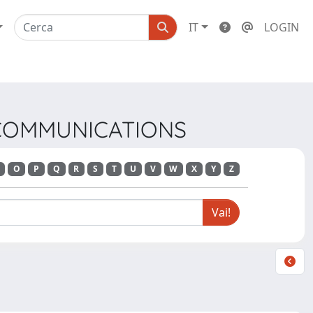
IT
LOGIN
 COMMUNICATIONS
O
P
Q
R
S
T
U
V
W
X
Y
Z