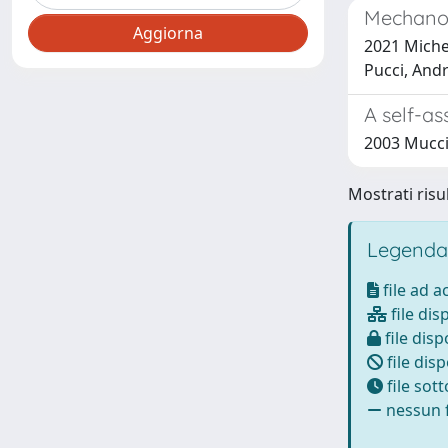
Mechanoc
2021 Michele
Pucci, And
A self-as
2003 Mucci,
Mostrati risul
Legenda
file ad 
file dis
file disp
file disp
file sot
nessun f