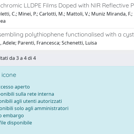
hromic LLDPE Films Doped with NIR Reflective P
tti, C.; Minei, P.; Carlotti, M.; Mattoli, V.; Muniz Miranda, F.
rea
sembling polythiophene functionalised with a cys
 Adele; Parenti, Francesca; Schenetti, Luisa
tati da 3 a 4 di 4
 icone
accesso aperto
ponibili sulla rete interna
onibili agli utenti autorizzati
onibili solo agli amministratori
to embargo
ile disponibile