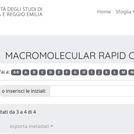
Home
Sfoglia
vista MACROMOLECULAR RAPID
ai a:
0-9
A
B
C
D
E
F
G
H
I
J
K
L
M
N
o inserisci le iniziali:
tati da 3 a 4 di 4
esporta metadati