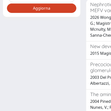
Nephroti
MEFV vari
2026 Wongboo
G.; Magistro
Mcnulty, M.;
Sanna-Cher
New deve
2015 Magist
Precociou
glomerul
2003 Del Pr
Albertazzi,
The amino
2004 Pineda
Nunes, V.; 