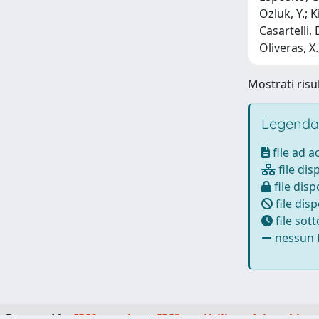
Ozluk, Y.; K
Casartelli, 
Oliveras, X.
Mostrati risul
Legenda
file ad 
file dis
file disp
file disp
file sot
nessun f
Powered by
IRIS
-
about IRIS
-
Utilizzo dei cookie