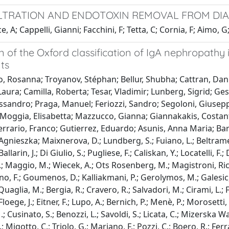
LTRATION AND ENDOTOXIN REMOVAL FROM DIAL
e, A; Cappelli, Gianni; Facchini, F; Tetta, C; Cornia, F; Aimo, G
n of the Oxford classification of IgA nephropathy 
ts
 Rosanna; Troyanov, Stéphan; Bellur, Shubha; Cattran, Daniel
ura; Camilla, Roberta; Tesar, Vladimir; Lunberg, Sigrid; Ges
sandro; Praga, Manuel; Feriozzi, Sandro; Segoloni, Giuseppe
Moggia, Elisabetta; Mazzucco, Gianna; Giannakakis, Costanti
errario, Franco; Gutierrez, Eduardo; Asunis, Anna Maria; Ba
gnieszka; Maixnerova, D.; Lundberg, S.; Fuiano, L.; Beltrame, G.;
allarin, J.; Di Giulio, S.; Pugliese, F.; Caliskan, Y.; Locatelli, F.
.; Maggio, M.; Wiecek, A.; Ots Rosenberg, M.; Magistroni, Ricc
no, F.; Goumenos, D.; Kalliakmani, P.; Gerolymos, M.; Galesic, 
 Quaglia, M.; Bergia, R.; Cravero, R.; Salvadori, M.; Cirami, L.; 
Floege, J.; Eitner, F.; Lupo, A.; Bernich, P.; Menè, P.; Morosetti
.; Cusinato, S.; Benozzi, L.; Savoldi, S.; Licata, C.; Mizerska 
; Migotto, C.; Triolo, G.; Mariano, F.; Pozzi, C.; Boero, R.; Ferr