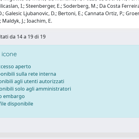
ilicaslan, I.; Steenberger, E.; Soderberg, M.; Da Costa Ferreira, 
D.; Galesic Ljubanovic, D.; Bertoni, E.; Cannata Ortiz, P.; Groen
; Maldyk, J.; Ioachim, E.
tati da 14 a 19 di 19
 icone
accesso aperto
ponibili sulla rete interna
onibili agli utenti autorizzati
onibili solo agli amministratori
to embargo
ile disponibile