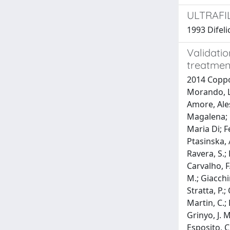
ULTRAFI
1993 Difelic
Validatio
treatmen
2014 Coppo,
Morando, La
Amore, Ales
Magalena; 
Maria Di; F
Ptasinska, A
Ravera, S.; B
Carvalho, F
M.; Giacchi
Stratta, P.;
Martin, C.; 
Grinyo, J. M
Esposito, C.