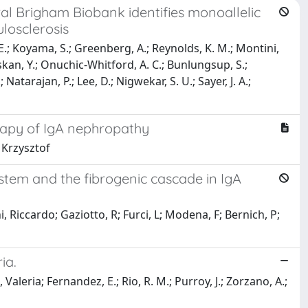
l Brigham Biobank identifies monoallelic
losclerosis
J. E.; Koyama, S.; Greenberg, A.; Reynolds, K. M.; Montini,
liskan, Y.; Onuchic-Whitford, A. C.; Bunlungsup, S.;
atarajan, P.; Lee, D.; Nigwekar, S. U.; Sayer, J. A.;
rapy of IgA nephropathy
, Krzysztof
ystem and the fibrogenic cascade in IgA
, Riccardo; Gaziotto, R; Furci, L; Modena, F; Bernich, P;
ia.
Valeria; Fernandez, E.; Rio, R. M.; Purroy, J.; Zorzano, A.;