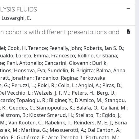
YSIS FLUIDS
; Lusvarghi, E.
in cohorts with different presentations and
; Cook, H. Terence; Feehally, John; Roberts, Ian S. D.;
ualdo, Loreto; Emma, Francesco; Rollino, Cristiana;
; Pani, Antonello; Cancarini, Giovanni; Durlik,
nos; Honsova, Eva; Sundelin, B. Brigitta; Palma, Anna
rratt, Jonathan; Tardanico, Regina; Perkowska
 Peruzzi, L.; Polci, R.; Colla, L.; Angioi, A.; Piras, D.;
; Del Vecchio, L.; Wetzels, J. F. M.; Peters, H.; Berg, U.;
ardo; Topaloglu, R.; Bilginer, Y.; D'Amico, M.; Stangou,
K.; Geddes, C.; Siamopoulos, K.; Balafa, O.; Galliani, M.;
Fellstrom, B.; Kloster Smerud, H.; Stellato, T.; Egido, J.;
, M.; Van Kooten, C.; Rabelink, T.; Reinders, M. E. J.; Boria
Wasiak, M.; Martina, G.; Messuerotti, A.; Dal Canton, A.;
ario, F.; Gutiérrez, E.; Arce Terroba, J.; Fortunato, M.;