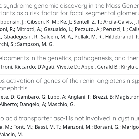
c syndrome genomic discovery in the Mass Genera
ants as a risk factor for focal segmental glomeru
nsin, J.; Gibson, K. M.; Ke, J.; Sentell, Z. T.; Arcila-Galvis, 
ni, R.; Mitrotti, A.; Gesualdo, L.; Pezzuto, A.; Peruzzi, L.; Ca
 Gbadegesin, R.; Saleem, M. A.; Pollak, M. R.; Hildebrandt, F.; N
chi, S.; Sampson, M. G.
lopments in the genetics, pathogenesis, and the
roni, Riccardo; D'Agati, Vivette D.; Appel, Gerald B.; Kiryluk
s activation of genes of the renin-angiotensin s
onephritis
ete, D; Gambaro, G; Lupo, A; Anglani, F; Brezzi, B; Magistroni
 Alberto; Dangelo, A; Maschio, G.
 acid transporter asc-1 is not involved in cystinur
, M.; Font, M.; Bassi, M. T.; Manzoni, M.; Borsani, G.; Marigo, 
Palacin, M.