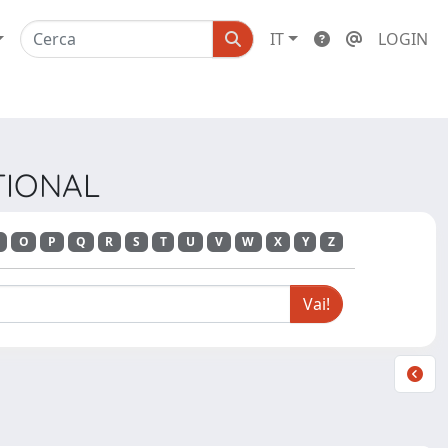
IT
LOGIN
ATIONAL
O
P
Q
R
S
T
U
V
W
X
Y
Z