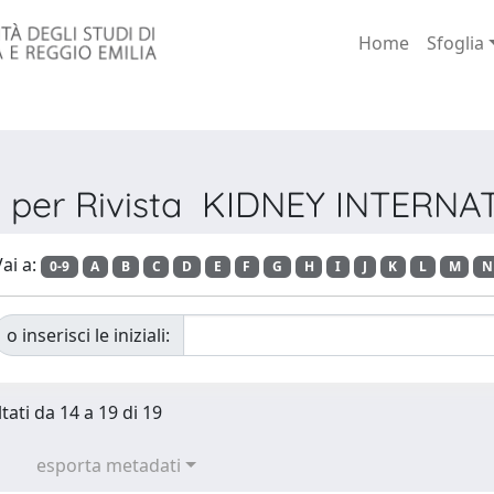
Home
Sfoglia
a per Rivista KIDNEY INTERN
ai a:
0-9
A
B
C
D
E
F
G
H
I
J
K
L
M
N
o inserisci le iniziali:
tati da 14 a 19 di 19
esporta metadati