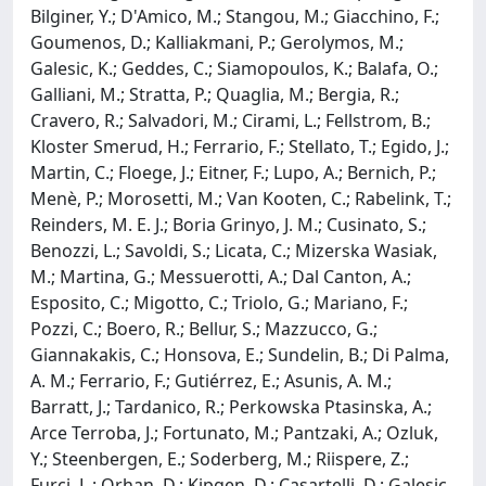
Bilginer, Y.; D'Amico, M.; Stangou, M.; Giacchino, F.;
Goumenos, D.; Kalliakmani, P.; Gerolymos, M.;
Galesic, K.; Geddes, C.; Siamopoulos, K.; Balafa, O.;
Galliani, M.; Stratta, P.; Quaglia, M.; Bergia, R.;
Cravero, R.; Salvadori, M.; Cirami, L.; Fellstrom, B.;
Kloster Smerud, H.; Ferrario, F.; Stellato, T.; Egido, J.;
Martin, C.; Floege, J.; Eitner, F.; Lupo, A.; Bernich, P.;
Menè, P.; Morosetti, M.; Van Kooten, C.; Rabelink, T.;
Reinders, M. E. J.; Boria Grinyo, J. M.; Cusinato, S.;
Benozzi, L.; Savoldi, S.; Licata, C.; Mizerska Wasiak,
M.; Martina, G.; Messuerotti, A.; Dal Canton, A.;
Esposito, C.; Migotto, C.; Triolo, G.; Mariano, F.;
Pozzi, C.; Boero, R.; Bellur, S.; Mazzucco, G.;
Giannakakis, C.; Honsova, E.; Sundelin, B.; Di Palma,
A. M.; Ferrario, F.; Gutiérrez, E.; Asunis, A. M.;
Barratt, J.; Tardanico, R.; Perkowska Ptasinska, A.;
Arce Terroba, J.; Fortunato, M.; Pantzaki, A.; Ozluk,
Y.; Steenbergen, E.; Soderberg, M.; Riispere, Z.;
Furci, L.; Orhan, D.; Kipgen, D.; Casartelli, D.; Galesic