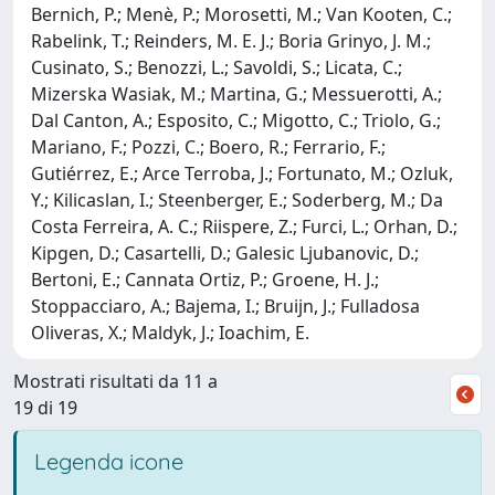
Bernich, P.; Menè, P.; Morosetti, M.; Van Kooten, C.;
Rabelink, T.; Reinders, M. E. J.; Boria Grinyo, J. M.;
Cusinato, S.; Benozzi, L.; Savoldi, S.; Licata, C.;
Mizerska Wasiak, M.; Martina, G.; Messuerotti, A.;
Dal Canton, A.; Esposito, C.; Migotto, C.; Triolo, G.;
Mariano, F.; Pozzi, C.; Boero, R.; Ferrario, F.;
Gutiérrez, E.; Arce Terroba, J.; Fortunato, M.; Ozluk,
Y.; Kilicaslan, I.; Steenberger, E.; Soderberg, M.; Da
Costa Ferreira, A. C.; Riispere, Z.; Furci, L.; Orhan, D.;
Kipgen, D.; Casartelli, D.; Galesic Ljubanovic, D.;
Bertoni, E.; Cannata Ortiz, P.; Groene, H. J.;
Stoppacciaro, A.; Bajema, I.; Bruijn, J.; Fulladosa
Oliveras, X.; Maldyk, J.; Ioachim, E.
Mostrati risultati da 11 a
19 di 19
Legenda icone