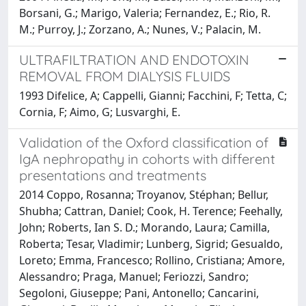
Borsani, G.; Marigo, Valeria; Fernandez, E.; Rio, R.
M.; Purroy, J.; Zorzano, A.; Nunes, V.; Palacin, M.
ULTRAFILTRATION AND ENDOTOXIN
REMOVAL FROM DIALYSIS FLUIDS
1993 Difelice, A; Cappelli, Gianni; Facchini, F; Tetta, C;
Cornia, F; Aimo, G; Lusvarghi, E.
Validation of the Oxford classification of
IgA nephropathy in cohorts with different
presentations and treatments
2014 Coppo, Rosanna; Troyanov, Stéphan; Bellur,
Shubha; Cattran, Daniel; Cook, H. Terence; Feehally,
John; Roberts, Ian S. D.; Morando, Laura; Camilla,
Roberta; Tesar, Vladimir; Lunberg, Sigrid; Gesualdo,
Loreto; Emma, Francesco; Rollino, Cristiana; Amore,
Alessandro; Praga, Manuel; Feriozzi, Sandro;
Segoloni, Giuseppe; Pani, Antonello; Cancarini,