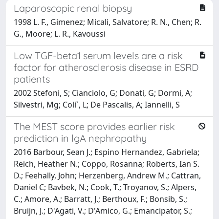
Laparoscopic renal biopsy
1998 L. F., Gimenez; Micali, Salvatore; R. N., Chen; R.
G., Moore; L. R., Kavoussi
Low TGF-beta1 serum levels are a risk
factor for atherosclerosis disease in ESRD
patients
2002 Stefoni, S; Cianciolo, G; Donati, G; Dormi, A;
Silvestri, Mg; Coli`, L; De Pascalis, A; Iannelli, S
The MEST score provides earlier risk
prediction in lgA nephropathy
2016 Barbour, Sean J.; Espino Hernandez, Gabriela;
Reich, Heather N.; Coppo, Rosanna; Roberts, Ian S.
D.; Feehally, John; Herzenberg, Andrew M.; Cattran,
Daniel C; Bavbek, N.; Cook, T.; Troyanov, S.; Alpers,
C.; Amore, A.; Barratt, J.; Berthoux, F.; Bonsib, S.;
Bruijn, J.; D'Agati, V.; D'Amico, G.; Emancipator, S.;