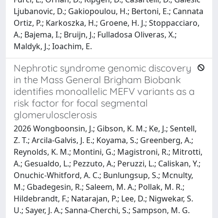
Ljubanovic, D.; Gakiopoulou, H.; Bertoni, E.; Cannata
Ortiz, P.; Karkoszka, H.; Groene, H. J.; Stoppacciaro,
A.; Bajema, I.; Bruijn, J.; Fulladosa Oliveras, X.;
Maldyk, J.; Ioachim, E.
Nephrotic syndrome genomic discovery
in the Mass General Brigham Biobank
identifies monoallelic MEFV variants as a
risk factor for focal segmental
glomerulosclerosis
2026 Wongboonsin, J.; Gibson, K. M.; Ke, J.; Sentell,
Z. T.; Arcila-Galvis, J. E.; Koyama, S.; Greenberg, A.;
Reynolds, K. M.; Montini, G.; Magistroni, R.; Mitrotti,
A.; Gesualdo, L.; Pezzuto, A.; Peruzzi, L.; Caliskan, Y.;
Onuchic-Whitford, A. C.; Bunlungsup, S.; Mcnulty,
M.; Gbadegesin, R.; Saleem, M. A.; Pollak, M. R.;
Hildebrandt, F.; Natarajan, P.; Lee, D.; Nigwekar, S.
U.; Sayer, J. A.; Sanna-Cherchi, S.; Sampson, M. G.