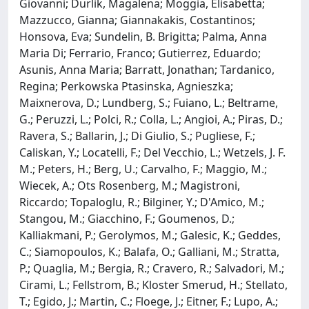
Giovanni; Durlik, Magalena; Moggia, Elisabetta;
Mazzucco, Gianna; Giannakakis, Costantinos;
Honsova, Eva; Sundelin, B. Brigitta; Palma, Anna
Maria Di; Ferrario, Franco; Gutierrez, Eduardo;
Asunis, Anna Maria; Barratt, Jonathan; Tardanico,
Regina; Perkowska Ptasinska, Agnieszka;
Maixnerova, D.; Lundberg, S.; Fuiano, L.; Beltrame,
G.; Peruzzi, L.; Polci, R.; Colla, L.; Angioi, A.; Piras, D.;
Ravera, S.; Ballarin, J.; Di Giulio, S.; Pugliese, F.;
Caliskan, Y.; Locatelli, F.; Del Vecchio, L.; Wetzels, J. F.
M.; Peters, H.; Berg, U.; Carvalho, F.; Maggio, M.;
Wiecek, A.; Ots Rosenberg, M.; Magistroni,
Riccardo; Topaloglu, R.; Bilginer, Y.; D'Amico, M.;
Stangou, M.; Giacchino, F.; Goumenos, D.;
Kalliakmani, P.; Gerolymos, M.; Galesic, K.; Geddes,
C.; Siamopoulos, K.; Balafa, O.; Galliani, M.; Stratta,
P.; Quaglia, M.; Bergia, R.; Cravero, R.; Salvadori, M.;
Cirami, L.; Fellstrom, B.; Kloster Smerud, H.; Stellato,
T.; Egido, J.; Martin, C.; Floege, J.; Eitner, F.; Lupo, A.;