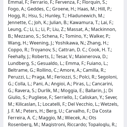
Emmal, F.; Ferrario, F.; Fervenza, F.; Florquin, S.;
Fogo, A.; Geddes, C.; Groene, H.; Haas, M.; Hill, P.;
Hogg, R.; Hsu, S.; Hunley, T.; Hladunewich, M.;
Jennette, C.; Joh, K.; Julian, B.; Kawamura, T.; Lai, F.;
Leung, C.; Li, L.; Li, P.; Liu, Z.; Massat, A.; Mackinnon,
B.; Mezzano, S.; Schena, F.; Tomino, Y.; Walker, P.;
Wang, H.; Weening, J.; Yoshikawa, N.; Zhang, H.;
Coppo, R.; Troyanov, S.; Cattran, D. C.; Cook, H. T.;
Feehally, J.; Roberts, I.; Tesar, V.; Maixnerova, D.;
Lundberg, S.; Gesualdo, L.; Emma, F.; Fuiano, L.;
Beltrame, G.; Rollino, C.; Amore, A.; Camilla, R.;
Peruzzi, L.; Praga, M.; Feriozzi, S.; Polci, R.; Segoloni,
G.; Colla, L.; Pani, A.; Angioi, A.; Piras, L.; Cancarini,
G.; Ravera, S.; Durlik, M.; Moggia, E.; Ballarin, J.; Di
Giulio, S.; Pugliese, F.; Serriello, I.; Caliskan, Y.; Sever,
M.; Kilicaslan, I.; Locatelli, F.; Del Vecchio, L.; Wetzels,
J. F. M.; Peters, H.; Berg, U.; Carvalho, F.; Da Costa
Ferreira, A. C.; Maggio, M.; Wiecek, A.; Ots
Rosenberg, M.; Magistroni, Riccardo; Topaloglu, R.;