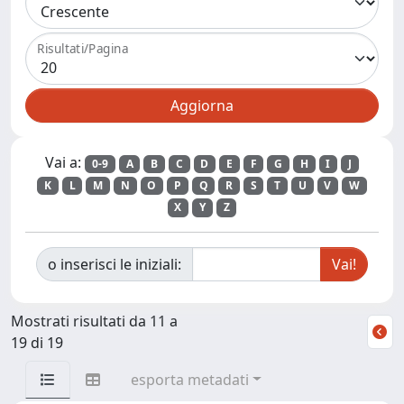
Risultati/Pagina
Vai a:
0-9
A
B
C
D
E
F
G
H
I
J
K
L
M
N
O
P
Q
R
S
T
U
V
W
X
Y
Z
o inserisci le iniziali:
Mostrati risultati da 11 a
19 di 19
esporta metadati