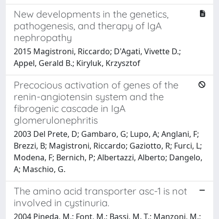
New developments in the genetics,
pathogenesis, and therapy of IgA
nephropathy
2015 Magistroni, Riccardo; D'Agati, Vivette D.;
Appel, Gerald B.; Kiryluk, Krzysztof
Precocious activation of genes of the
renin-angiotensin system and the
fibrogenic cascade in IgA
glomerulonephritis
2003 Del Prete, D; Gambaro, G; Lupo, A; Anglani, F;
Brezzi, B; Magistroni, Riccardo; Gaziotto, R; Furci, L;
Modena, F; Bernich, P; Albertazzi, Alberto; Dangelo,
A; Maschio, G.
The amino acid transporter asc-1 is not
involved in cystinuria.
2004 Pineda, M.; Font, M.; Bassi, M. T.; Manzoni, M.;