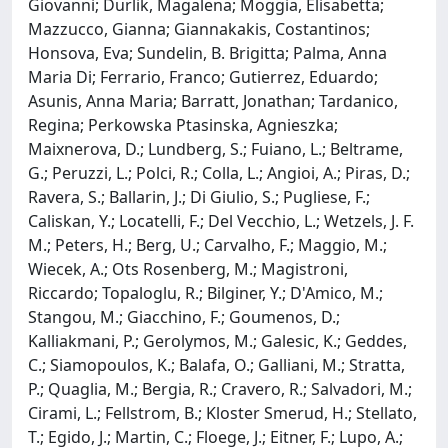
Giovanni; Durlik, Magalena; Moggia, Elisabetta;
Mazzucco, Gianna; Giannakakis, Costantinos;
Honsova, Eva; Sundelin, B. Brigitta; Palma, Anna
Maria Di; Ferrario, Franco; Gutierrez, Eduardo;
Asunis, Anna Maria; Barratt, Jonathan; Tardanico,
Regina; Perkowska Ptasinska, Agnieszka;
Maixnerova, D.; Lundberg, S.; Fuiano, L.; Beltrame,
G.; Peruzzi, L.; Polci, R.; Colla, L.; Angioi, A.; Piras, D.;
Ravera, S.; Ballarin, J.; Di Giulio, S.; Pugliese, F.;
Caliskan, Y.; Locatelli, F.; Del Vecchio, L.; Wetzels, J. F.
M.; Peters, H.; Berg, U.; Carvalho, F.; Maggio, M.;
Wiecek, A.; Ots Rosenberg, M.; Magistroni,
Riccardo; Topaloglu, R.; Bilginer, Y.; D'Amico, M.;
Stangou, M.; Giacchino, F.; Goumenos, D.;
Kalliakmani, P.; Gerolymos, M.; Galesic, K.; Geddes,
C.; Siamopoulos, K.; Balafa, O.; Galliani, M.; Stratta,
P.; Quaglia, M.; Bergia, R.; Cravero, R.; Salvadori, M.;
Cirami, L.; Fellstrom, B.; Kloster Smerud, H.; Stellato,
T.; Egido, J.; Martin, C.; Floege, J.; Eitner, F.; Lupo, A.;