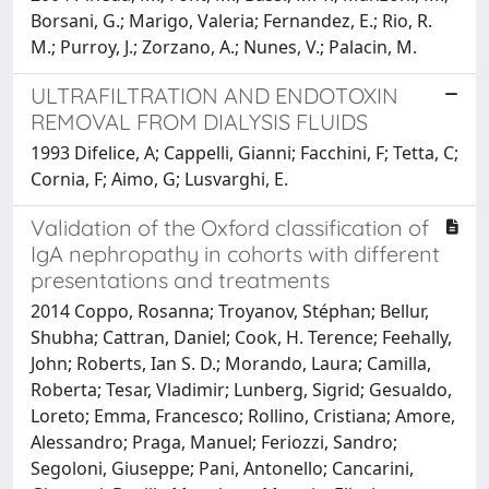
Borsani, G.; Marigo, Valeria; Fernandez, E.; Rio, R.
M.; Purroy, J.; Zorzano, A.; Nunes, V.; Palacin, M.
ULTRAFILTRATION AND ENDOTOXIN
REMOVAL FROM DIALYSIS FLUIDS
1993 Difelice, A; Cappelli, Gianni; Facchini, F; Tetta, C;
Cornia, F; Aimo, G; Lusvarghi, E.
Validation of the Oxford classification of
IgA nephropathy in cohorts with different
presentations and treatments
2014 Coppo, Rosanna; Troyanov, Stéphan; Bellur,
Shubha; Cattran, Daniel; Cook, H. Terence; Feehally,
John; Roberts, Ian S. D.; Morando, Laura; Camilla,
Roberta; Tesar, Vladimir; Lunberg, Sigrid; Gesualdo,
Loreto; Emma, Francesco; Rollino, Cristiana; Amore,
Alessandro; Praga, Manuel; Feriozzi, Sandro;
Segoloni, Giuseppe; Pani, Antonello; Cancarini,