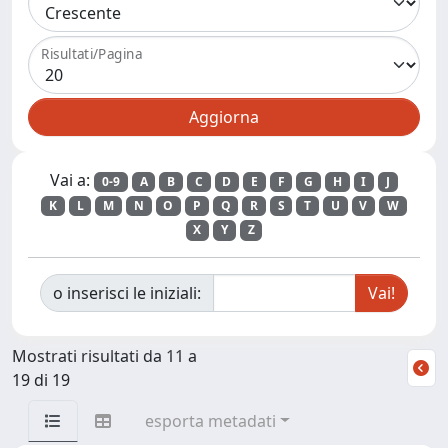
Risultati/Pagina
Vai a:
0-9
A
B
C
D
E
F
G
H
I
J
K
L
M
N
O
P
Q
R
S
T
U
V
W
X
Y
Z
o inserisci le iniziali:
Mostrati risultati da 11 a
19 di 19
esporta metadati