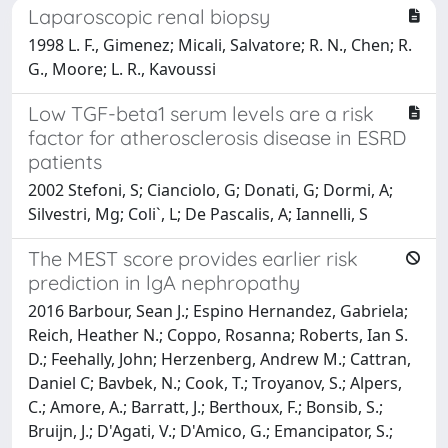
Laparoscopic renal biopsy
1998 L. F., Gimenez; Micali, Salvatore; R. N., Chen; R.
G., Moore; L. R., Kavoussi
Low TGF-beta1 serum levels are a risk
factor for atherosclerosis disease in ESRD
patients
2002 Stefoni, S; Cianciolo, G; Donati, G; Dormi, A;
Silvestri, Mg; Coli`, L; De Pascalis, A; Iannelli, S
The MEST score provides earlier risk
prediction in lgA nephropathy
2016 Barbour, Sean J.; Espino Hernandez, Gabriela;
Reich, Heather N.; Coppo, Rosanna; Roberts, Ian S.
D.; Feehally, John; Herzenberg, Andrew M.; Cattran,
Daniel C; Bavbek, N.; Cook, T.; Troyanov, S.; Alpers,
C.; Amore, A.; Barratt, J.; Berthoux, F.; Bonsib, S.;
Bruijn, J.; D'Agati, V.; D'Amico, G.; Emancipator, S.;