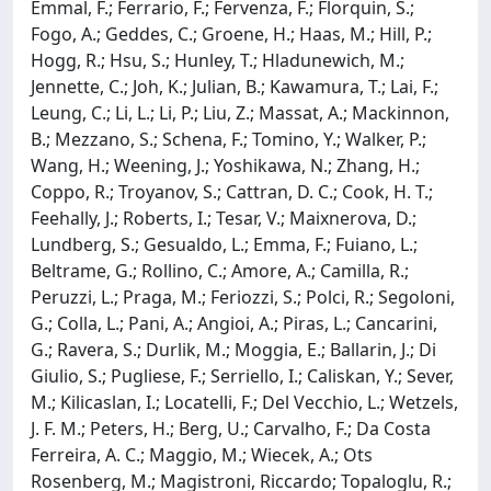
Emmal, F.; Ferrario, F.; Fervenza, F.; Florquin, S.;
Fogo, A.; Geddes, C.; Groene, H.; Haas, M.; Hill, P.;
Hogg, R.; Hsu, S.; Hunley, T.; Hladunewich, M.;
Jennette, C.; Joh, K.; Julian, B.; Kawamura, T.; Lai, F.;
Leung, C.; Li, L.; Li, P.; Liu, Z.; Massat, A.; Mackinnon,
B.; Mezzano, S.; Schena, F.; Tomino, Y.; Walker, P.;
Wang, H.; Weening, J.; Yoshikawa, N.; Zhang, H.;
Coppo, R.; Troyanov, S.; Cattran, D. C.; Cook, H. T.;
Feehally, J.; Roberts, I.; Tesar, V.; Maixnerova, D.;
Lundberg, S.; Gesualdo, L.; Emma, F.; Fuiano, L.;
Beltrame, G.; Rollino, C.; Amore, A.; Camilla, R.;
Peruzzi, L.; Praga, M.; Feriozzi, S.; Polci, R.; Segoloni,
G.; Colla, L.; Pani, A.; Angioi, A.; Piras, L.; Cancarini,
G.; Ravera, S.; Durlik, M.; Moggia, E.; Ballarin, J.; Di
Giulio, S.; Pugliese, F.; Serriello, I.; Caliskan, Y.; Sever,
M.; Kilicaslan, I.; Locatelli, F.; Del Vecchio, L.; Wetzels,
J. F. M.; Peters, H.; Berg, U.; Carvalho, F.; Da Costa
Ferreira, A. C.; Maggio, M.; Wiecek, A.; Ots
Rosenberg, M.; Magistroni, Riccardo; Topaloglu, R.;