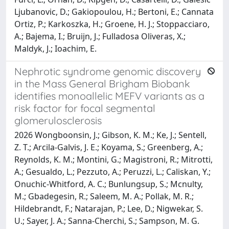
Ljubanovic, D.; Gakiopoulou, H.; Bertoni, E.; Cannata
Ortiz, P.; Karkoszka, H.; Groene, H. J.; Stoppacciaro,
A.; Bajema, I.; Bruijn, J.; Fulladosa Oliveras, X.;
Maldyk, J.; Ioachim, E.
Nephrotic syndrome genomic discovery
in the Mass General Brigham Biobank
identifies monoallelic MEFV variants as a
risk factor for focal segmental
glomerulosclerosis
2026 Wongboonsin, J.; Gibson, K. M.; Ke, J.; Sentell,
Z. T.; Arcila-Galvis, J. E.; Koyama, S.; Greenberg, A.;
Reynolds, K. M.; Montini, G.; Magistroni, R.; Mitrotti,
A.; Gesualdo, L.; Pezzuto, A.; Peruzzi, L.; Caliskan, Y.;
Onuchic-Whitford, A. C.; Bunlungsup, S.; Mcnulty,
M.; Gbadegesin, R.; Saleem, M. A.; Pollak, M. R.;
Hildebrandt, F.; Natarajan, P.; Lee, D.; Nigwekar, S.
U.; Sayer, J. A.; Sanna-Cherchi, S.; Sampson, M. G.