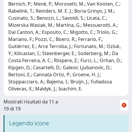
Bernich, P.; Menè, P.; Morosetti, M.; Van Kooten, C.;
Rabelink, T.; Reinders, M. E. J.; Boria Grinyo, J. M.;
Cusinato, S.; Benozzi, L.; Savoldi, S.; Licata, C.;
Mizerska Wasiak, M.; Martina, G.; Messuerotti, A.;
Dal Canton, A.; Esposito, C.; Migotto, C.; Triolo, G.;
Mariano, F.; Pozzi, C.; Boero, R.; Ferrario, F.;
Gutiérrez, E.; Arce Terroba, J.; Fortunato, M.; Ozluk,
Y.; Kilicaslan, I.; Steenberger, E.; Soderberg, M.; Da
Costa Ferreira, A. C.; Riispere, Z.; Furci, L.; Orhan, D.;
Kipgen, D.; Casartelli, D.; Galesic Ljubanovic, D.;
Bertoni, E.; Cannata Ortiz, P.; Groene, H. J.;
Stoppacciaro, A.; Bajema, I.; Bruijn, J.; Fulladosa
Oliveras, X.; Maldyk, J.; Ioachim, E.
Mostrati risultati da 11 a
19 di 19
Legenda icone