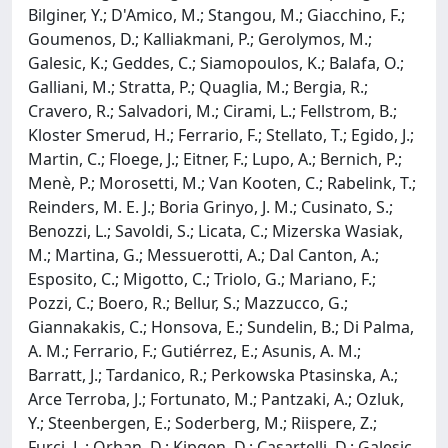
Bilginer, Y.; D'Amico, M.; Stangou, M.; Giacchino, F.;
Goumenos, D.; Kalliakmani, P.; Gerolymos, M.;
Galesic, K.; Geddes, C.; Siamopoulos, K.; Balafa, O.;
Galliani, M.; Stratta, P.; Quaglia, M.; Bergia, R.;
Cravero, R.; Salvadori, M.; Cirami, L.; Fellstrom, B.;
Kloster Smerud, H.; Ferrario, F.; Stellato, T.; Egido, J.;
Martin, C.; Floege, J.; Eitner, F.; Lupo, A.; Bernich, P.;
Menè, P.; Morosetti, M.; Van Kooten, C.; Rabelink, T.;
Reinders, M. E. J.; Boria Grinyo, J. M.; Cusinato, S.;
Benozzi, L.; Savoldi, S.; Licata, C.; Mizerska Wasiak,
M.; Martina, G.; Messuerotti, A.; Dal Canton, A.;
Esposito, C.; Migotto, C.; Triolo, G.; Mariano, F.;
Pozzi, C.; Boero, R.; Bellur, S.; Mazzucco, G.;
Giannakakis, C.; Honsova, E.; Sundelin, B.; Di Palma,
A. M.; Ferrario, F.; Gutiérrez, E.; Asunis, A. M.;
Barratt, J.; Tardanico, R.; Perkowska Ptasinska, A.;
Arce Terroba, J.; Fortunato, M.; Pantzaki, A.; Ozluk,
Y.; Steenbergen, E.; Soderberg, M.; Riispere, Z.;
Furci, L.; Orhan, D.; Kipgen, D.; Casartelli, D.; Galesic