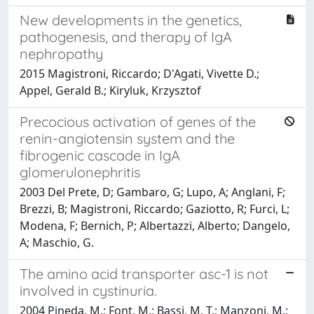
New developments in the genetics,
pathogenesis, and therapy of IgA
nephropathy
2015 Magistroni, Riccardo; D'Agati, Vivette D.;
Appel, Gerald B.; Kiryluk, Krzysztof
Precocious activation of genes of the
renin-angiotensin system and the
fibrogenic cascade in IgA
glomerulonephritis
2003 Del Prete, D; Gambaro, G; Lupo, A; Anglani, F;
Brezzi, B; Magistroni, Riccardo; Gaziotto, R; Furci, L;
Modena, F; Bernich, P; Albertazzi, Alberto; Dangelo,
A; Maschio, G.
The amino acid transporter asc-1 is not
involved in cystinuria.
2004 Pineda, M.; Font, M.; Bassi, M. T.; Manzoni, M.;