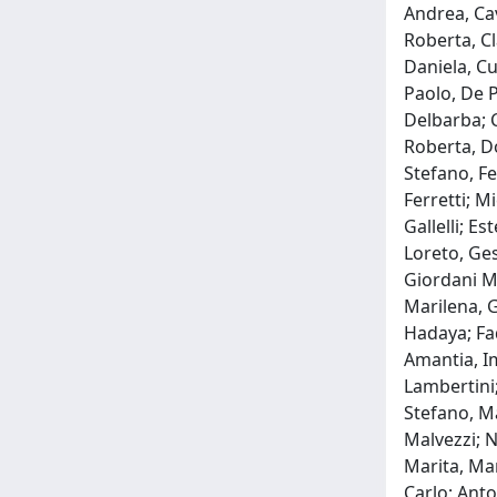
Andrea, Cav
Roberta, Cl
Daniela, Cu
Paolo, De P
Delbarba; C
Roberta, Do
Stefano, Fe
Ferretti; M
Gallelli; E
Loreto, Ge
Giordani Ma
Marilena, G
Hadaya; Fad
Amantia, I
Lambertini;
Stefano, Ma
Malvezzi; N
Marita, Mar
Carlo; Ant