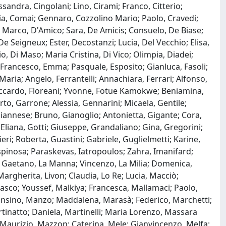
sandra, Cingolani; Lino, Cirami; Franco, Citterio;
rgia, Comai; Gennaro, Cozzolino Mario; Paolo, Cravedi;
; Marco, D'Amico; Sara, De Amicis; Consuelo, De Biase;
e Seigneux; Ester, Decostanzi; Lucia, Del Vecchio; Elisa,
o, Di Maso; Maria Cristina, Di Vico; Olimpia, Diadei;
; Francesco, Emma; Pasquale, Esposito; Gianluca, Fasoli;
Maria; Angelo, Ferrantelli; Annachiara, Ferrari; Alfonso,
 Riccardo, Floreani; Yvonne, Fotue Kamokwe; Beniamina,
berto, Garrone; Alessia, Gennarini; Micaela, Gentile;
iannese; Bruno, Gianoglio; Antonietta, Gigante; Cora,
 Eliana, Gotti; Giuseppe, Grandaliano; Gina, Gregorini;
ri; Roberta, Guastini; Gabriele, Guglielmetti; Karine,
spinosa; Paraskevas, Iatropoulos; Zahra, Imanifard;
; Gaetano, La Manna; Vincenzo, La Milia; Domenica,
argherita, Livon; Claudia, Lo Re; Lucia, Macciò;
asco; Youssef, Malkiya; Francesca, Mallamaci; Paolo,
lfonsino, Manzo; Maddalena, Marasà; Federico, Marchetti;
tinatto; Daniela, Martinelli; Maria Lorenzo, Massara
Maurizio, Mazzon; Caterina, Mele; Gianvincenzo, Melfa;