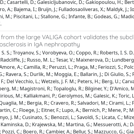
D.; Casartelli, D.; Galesicljubanovic, D.; Gakiopoulou, H.; Berto
, A.; Bajema, I.; Bruijn, J.; Fulladosaoliveras, X.; Maldyk, J.; I
i, M.; Piscitani, L.; Stallone, G.; Infante, B.; Godeas, G.; Mad
.
from the large VALIGA cohort validates the subcl
osclerosis in IgA nephropathy
 S. S.; Troyanov, S.; Vorobyeva, O.; Coppo, R.; Roberts, I. S. D.;
 Radcliffe, J.; Russo, M. L.; Tesar, V.; Maixnerova, D.; Lundberg
 Amore, A.; Camilla, R.; Peruzzi, L.; Praga, M.; Feriozzi, S.; Polci,
.; Ravera, S.; Durlik, M.; Moggia, E.; Ballarin, J.; Di Giulio, S.; P
i, F.; Del Vecchio, L.; Wetzels, J. F. M.; Peters, H.; Berg, U.; Ca
rg, M.; Magistroni, R.; Topaloglu, R.; Bilginer, Y.; D'Amico,
rious, M.; Kalliakmani, P.; Gerolymos, M.; Galesic, K.; Toric, L
 Quaglia, M.; Bergia, R.; Cravero, R.; Salvadori, M.; Cirami, L.; 
artin, C.; Floege, J.; Eitner, F.; Lupo, A.; Bernich, P.; Mene, P.
inyo, J. M.; Cusinato, S.; Benozzi, L.; Savoldi, S.; Licata, C.;
; Kaminska, D.; Krajewska, M.; Martina, G.; Messuerotti, A.; Dal
 Pozzi, C.; Boero, R.; Cambier, A.; Bellur, S.; Mazzucco, G.; Gi