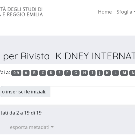
Home
Sfoglia
a per Rivista KIDNEY INTERN
ai a:
0-9
A
B
C
D
E
F
G
H
I
J
K
L
M
N
o inserisci le iniziali:
tati da 2 a 19 di 19
esporta metadati