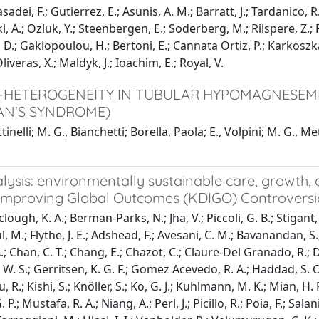
adei, F.; Gutierrez, E.; Asunis, A. M.; Barratt, J.; Tardanico, 
, A.; Ozluk, Y.; Steenbergen, E.; Soderberg, M.; Riispere, Z.; Fu
D.; Gakiopoulou, H.; Bertoni, E.; Cannata Ortiz, P.; Karkoszka, 
iveras, X.; Maldyk, J.; Ioachim, E.; Royal, V.
-HETEROGENEITY IN TUBULAR HYPOMAGNESEMI
AN'S SYNDROME)
tinelli; M. G., Bianchetti; Borella, Paola; E., Volpini; M. G., Met
lysis: environmentally sustainable care, growth,
 Improving Global Outcomes (KDIGO) Controversi
ough, K. A.; Berman-Parks, N.; Jha, V.; Piccoli, G. B.; Stigant, 
l, M.; Flythe, J. E.; Adshead, F.; Avesani, C. M.; Bavanandan, S.;
.; Chan, C. T.; Chang, E.; Chazot, C.; Claure-Del Granado, R.; D
. W. S.; Gerritsen, K. G. F.; Gomez Acevedo, R. A.; Haddad, S. 
, R.; Kishi, S.; Knöller, S.; Ko, G. J.; Kuhlmann, M. K.; Mian, 
P.; Mustafa, R. A.; Niang, A.; Perl, J.; Picillo, R.; Poia, F.; Salan