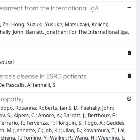
essment from the International IgA
 Zhi-Hong; Suzuki, Yusuke; Matsuzaki, Keiichi;
ally, John; Barratt, Jonathan; For The International Iga,
avoussi
erosis disease in ESRD patients
e Pascalis, A; Iannelli, S
phropathy
oppo, Rosanna; Roberts, Ian S. D.; Feehally, John;
S.; Alpers, C.; Amore, A.; Barratt, J.; Berthoux, F.;
Ferrario, F.; Fervenza, F.; Florquin, S.; Fogo, A.; Geddes,
, M.; Jennette, C.; Joh, K.; Julian, B.; Kawamura, T.; Lai,
; Schena, F.; Tomino, Y.; Walker, P.; Wang, H.; Weening, J.;