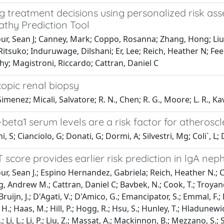
 treatment decisions using personalized risk ass
thy Prediction Tool
r, Sean J; Canney, Mark; Coppo, Rosanna; Zhang, Hong; Liu,
Ritsuko; Induruwage, Dilshani; Er, Lee; Reich, Heather N; Feeh
y; Magistroni, Riccardo; Cattran, Daniel C
opic renal biopsy
 Gimenez; Micali, Salvatore; R. N., Chen; R. G., Moore; L. R., K
eta1 serum levels are a risk factor for atheroscl
, S; Cianciolo, G; Donati, G; Dormi, A; Silvestri, Mg; Coli`, L; D
score provides earlier risk prediction in lgA ne
r, Sean J.; Espino Hernandez, Gabriela; Reich, Heather N.; C
 Andrew M.; Cattran, Daniel C; Bavbek, N.; Cook, T.; Troyanov, 
Bruijn, J.; D'Agati, V.; D'Amico, G.; Emancipator, S.; Emmal, F.; 
H.; Haas, M.; Hill, P.; Hogg, R.; Hsu, S.; Hunley, T.; Hladunewich
.; Li, L.; Li, P.; Liu, Z.; Massat, A.; Mackinnon, B.; Mezzano, S.