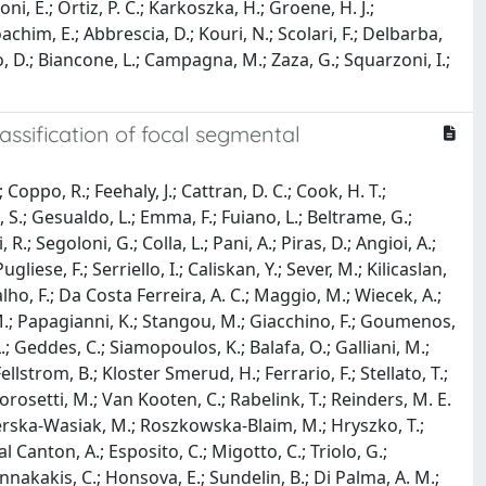
ni, E.; Ortiz, P. C.; Karkoszka, H.; Groene, H. J.;
oachim, E.; Abbrescia, D.; Kouri, N.; Scolari, F.; Delbarba,
io, D.; Biancone, L.; Campagna, M.; Zaza, G.; Squarzoni, I.;
assification of focal segmental
 Coppo, R.; Feehaly, J.; Cattran, D. C.; Cook, H. T.;
, S.; Gesualdo, L.; Emma, F.; Fuiano, L.; Beltrame, G.;
 R.; Segoloni, G.; Colla, L.; Pani, A.; Piras, D.; Angioi, A.;
ugliese, F.; Serriello, I.; Caliskan, Y.; Sever, M.; Kilicaslan,
rvalho, F.; Da Costa Ferreira, A. C.; Maggio, M.; Wiecek, A.;
 M.; Papagianni, K.; Stangou, M.; Giacchino, F.; Goumenos,
.; Geddes, C.; Siamopoulos, K.; Balafa, O.; Galliani, M.;
Fellstrom, B.; Kloster Smerud, H.; Ferrario, F.; Stellato, T.;
; Morosetti, M.; Van Kooten, C.; Rabelink, T.; Reinders, M. E.
 Mizerska-Wasiak, M.; Roszkowska-Blaim, M.; Hryszko, T.;
 Canton, A.; Esposito, C.; Migotto, C.; Triolo, G.;
annakakis, C.; Honsova, E.; Sundelin, B.; Di Palma, A. M.;