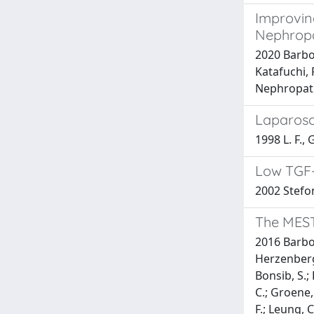
Improving
Nephropa
2020 Barbou
Katafuchi, 
Nephropath
Laparosc
1998 L. F.,
Low TGF-b
2002 Stefoni
The MEST 
2016 Barbou
Herzenberg,
Bonsib, S.; 
C.; Groene, 
F.; Leung, C