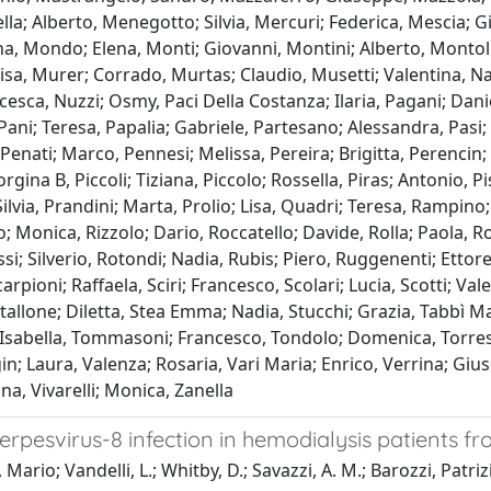
lla; Alberto, Menegotto; Silvia, Mercuri; Federica, Mescia; G
na, Mondo; Elena, Monti; Giovanni, Montini; Alberto, Montoli;
isa, Murer; Corrado, Murtas; Claudio, Musetti; Valentina, Na
cesca, Nuzzi; Osmy, Paci Della Costanza; Ilaria, Pagani; Dan
Pani; Teresa, Papalia; Gabriele, Partesano; Alessandra, Pasi
Penati; Marco, Pennesi; Melissa, Pereira; Brigitta, Perencin; 
orgina B, Piccoli; Tiziana, Piccolo; Rossella, Piras; Antonio, P
Silvia, Prandini; Marta, Prolio; Lisa, Quadri; Teresa, Rampi
o; Monica, Rizzolo; Dario, Roccatello; Davide, Rolla; Paola
ssi; Silverio, Rotondi; Nadia, Rubis; Piero, Ruggenenti; Ett
rpioni; Raffaela, Sciri; Francesco, Scolari; Lucia, Scotti; Vale
tallone; Diletta, Stea Emma; Nadia, Stucchi; Grazia, Tabbì M
 Isabella, Tommasoni; Francesco, Tondolo; Domenica, Torres Di
gin; Laura, Valenza; Rosaria, Vari Maria; Enrico, Verrina; Gius
ina, Vivarelli; Monica, Zanella
pesvirus-8 infection in hemodialysis patients fro
Mario; Vandelli, L.; Whitby, D.; Savazzi, A. M.; Barozzi, Patriz