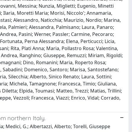
iovanni, Messina; Nunzia, Miglietti; Eugenio, Minetti
 Ilaria, Moretti Maria; Morisi, Niccolo'; Annamaria,
stasi; Alessandro, Naticchia; Maurizio, Nordio; Marina,
iela, Palmieri; Alessandra, Palmisano; Laura, Panaro;
; Andrea, Pasini; Werner, Passler; Carmine, Pecoraro;
Fortunata, Perna Alessandra; Elena, Perticucci; Licia,
isani; Rita, Plati Anna; Maria, Pollastro Rosa; Valentina,
no; Andrea, Ranghino; Giuseppe, Remuzzi; Miriam, Rigoldi;
, Romagnani; Dino, Romanini; Maria, Roperto Rosa;
ore, Sabadini; Domenico, Santoro; Marisa, Santostefano;
ria, Silecchia; Alberto, Sinico Renato; Laura, Sottini;
aria; Michela, Tamagnone; Francesca, Timio; Giuliana,
letta; Elpida, Toumasi; Matteo, Trezzi; Matias, Trillini;
eppe, Vezzoli; Francesca, Viazzi; Enrico, Vidal; Corrado,
m northern Italy.
ia; Medici, G.; Albertazzi, Alberto; Torelli, Giuseppe