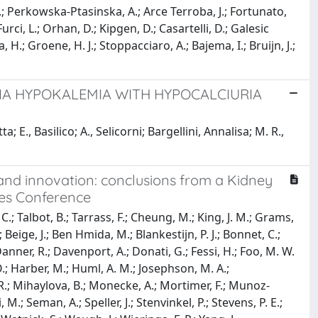
R.; Perkowska-Ptasinska, A.; Arce Terroba, J.; Fortunato,
rci, L.; Orhan, D.; Kipgen, D.; Casartelli, D.; Galesic
H.; Groene, H. J.; Stoppacciaro, A.; Bajema, I.; Bruijn, J.;
A HYPOKALEMIA WITH HYPOCALCIURIA
ta; E., Basilico; A., Selicorni; Bargellini, Annalisa; M. R.,
 and innovation: conclusions from a Kidney
es Conference
C.; Talbot, B.; Tarrass, F.; Cheung, M.; King, J. M.; Grams,
 Beige, J.; Ben Hmida, M.; Blankestijn, P. J.; Bonnet, C.;
anner, R.; Davenport, A.; Donati, G.; Fessi, H.; Foo, M. W.
O.; Harber, M.; Huml, A. M.; Josephson, M. A.;
H. R.; Mihaylova, B.; Monecke, A.; Mortimer, F.; Munoz-
i, M.; Seman, A.; Speller, J.; Stenvinkel, P.; Stevens, P. E.;