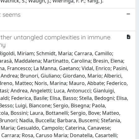
 Watnick, S.; Waugh, J.; Wieringa, F. P.; Yang, J.
it seems
urther untangled complexities in immune
hy
 Rigoldi, Miriam; Schmidt, Maria; Carrara, Camillo;
arasà, Maddalena; Martinatto, Carolina; Bresin, Elena;
ma, Francesco; La Manna, Gaetano; Vidal, Enrico; Pasini,
 Andrea; Brunori, Giuliano; Giordano, Mario; Alberici,
Breno, Matteo; Noris, Marina; Mauro, Abbate; Federico,
asi; Andrea, Angeletti; Luca, Antonucci; Gianluigi,
ldi; Federica, Basile; Elisa, Basso; Stella, Bedogni; Elisa,
Besso; Luigi, Biancone; Sergio, Bisegna; Paola,
la, Bossini; Laura, Bottanelli; Sergio, Bove; Matteo,
Brunori; Nadia, Buccella; Barbara, Buscemi; Stefania,
i Maria; Gesualdo, Campolo; Caterina, Canavese;
 Carrara; Rosa, Caruso Maria; Donatella, Casartelli;