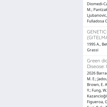
Diomedi-Cas
M.; Pantzaki
Ljubanovic, 
Fulladosa Ol
GENETIC
(GITELM
1995 A., Bet
Grassi
Green dia
Disease:
2026 Barracl
M. E.; Jadou
Brown, E. A
Y.; Fung, W
Kazancioğlu
Figueroa, G. 