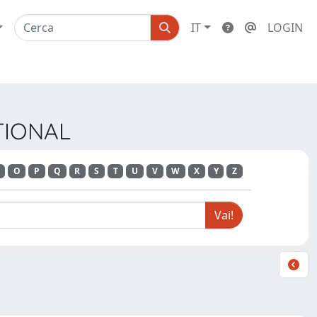
IT
LOGIN
ATIONAL
O
P
Q
R
S
T
U
V
W
X
Y
Z