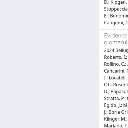
D.; Kipgen, 
Stoppacciaro
E.; Bonomin
Cangemi, C
Evidence 
glomerul
2024 Bellur,
Roberts, I.;
Rollino, C.;
Cancarini, G
I.; Locatell
Ots-Rosenbe
D.; Papasoti
Stratta, P.;
Egido, J.; M
J.; Boria Gr
Klinger, M.
Mariano, F.;