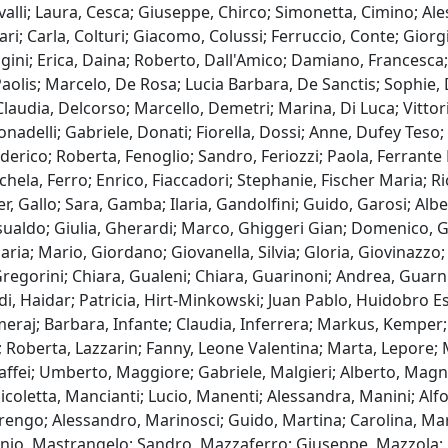
alli; Laura, Cesca; Giuseppe, Chirco; Simonetta, Cimino; Ales
ari; Carla, Colturi; Giacomo, Colussi; Ferruccio, Conte; Gio
gini; Erica, Daina; Roberto, Dall'Amico; Damiano, Francesca
aolis; Marcelo, De Rosa; Lucia Barbara, De Sanctis; Sophie, D
laudia, Delcorso; Marcello, Demetri; Marina, Di Luca; Vittori
nadelli; Gabriele, Donati; Fiorella, Dossi; Anne, Dufey Teso
derico; Roberta, Fenoglio; Sandro, Feriozzi; Paola, Ferrante 
ichela, Ferro; Enrico, Fiaccadori; Stephanie, Fischer Maria;
ster, Gallo; Sara, Gamba; Ilaria, Gandolfini; Guido, Garosi; Al
sualdo; Giulia, Gherardi; Marco, Ghiggeri Gian; Domenico, G
ria; Mario, Giordano; Giovanella, Silvia; Gloria, Giovinazzo;
regorini; Chiara, Gualeni; Chiara, Guarinoni; Andrea, Guarnie
i, Haidar; Patricia, Hirt-Minkowski; Juan Pablo, Huidobro E
meraj; Barbara, Infante; Claudia, Inferrera; Markus, Kemper
 Roberta, Lazzarin; Fanny, Leone Valentina; Marta, Lepore; M
ffei; Umberto, Maggiore; Gabriele, Malgieri; Alberto, Magn
icoletta, Mancianti; Lucio, Manenti; Alessandra, Manini; A
engo; Alessandro, Marinosci; Guido, Martina; Carolina, Mar
onio, Mastrangelo; Sandro, Mazzaferro; Giuseppe, Mazzola; 