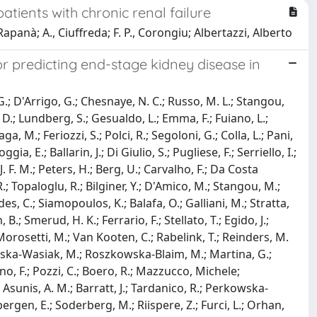
atients with chronic renal failure
, Rapanà; A., Ciuffreda; F. P., Corongiu; Albertazzi, Alberto
for predicting end-stage kidney disease in
, G.; D'Arrigo, G.; Chesnaye, N. C.; Russo, M. L.; Stangou,
, D.; Lundberg, S.; Gesualdo, L.; Emma, F.; Fuiano, L.;
a, M.; Feriozzi, S.; Polci, R.; Segoloni, G.; Colla, L.; Pani,
gia, E.; Ballarin, J.; Di Giulio, S.; Pugliese, F.; Serriello, I.;
, J. F. M.; Peters, H.; Berg, U.; Carvalho, F.; Da Costa
; Topaloglu, R.; Bilginer, Y.; D'Amico, M.; Stangou, M.;
es, C.; Siamopoulos, K.; Balafa, O.; Galliani, M.; Stratta,
 B.; Smerud, H. K.; Ferrario, F.; Stellato, T.; Egido, J.;
.; Morosetti, M.; Van Kooten, C.; Rabelink, T.; Reinders, M.
 Mizerska-Wasiak, M.; Roszkowska-Blaim, M.; Martina, G.;
ano, F.; Pozzi, C.; Boero, R.; Mazzucco, Michele;
 Asunis, A. M.; Barratt, J.; Tardanico, R.; Perkowska-
bergen, E.; Soderberg, M.; Riispere, Z.; Furci, L.; Orhan,