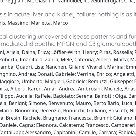
 Torreggiani, M.; Ulasi, I. I.; Vanholder, R.; Velumurugan, C. K.;
s in acute liver and kidney failure: nothing is as 
dis, Massimo; Marietta, Marco
ical clustering uncovered disease patterns and f
mediated idiopathic MPGN and C3 glomerulopat
i, Ariela; Daina, Erica; Löffler-Wirth, Henry; Piras, Rossella;
Roberta; Imanifard, Zahra; Mele, Caterina; Alberti, Marta; M
amba; Quadri, Lisa; Nanchen, Giliane; Vivarelli, Marina; Em
ghino, Andrea; Donati, Gabriele; Verrina, Enrico; Angeletti,
Maggiore, Umberto; Malgieri, Gabriele; Remuzzi, Giuseppe; 
arta, Alberti; Karen, Amar; Andrea, Ambrosini; Michele, Anast
ilippo, Aucella; Raffele, Badolato; Serena, Bainotti; Olga, Bara
iela, Benigni; Simone, Benvenuto; Mauro, Berto Ilario; Luca, 
ario, Bonomini; Decenzio, Bonucchi; Giuliano, Boscutti; Nico
a, Bresin; Rachele, Brugnano; Francesca, Brunini; Giuliano, 
 Daniele, Cagna; Eleonora, Calcaterra; Francesco, Cambarer
antaluppi; Alessandro, Capitanini; Camillo, Carrara; Fabiola,