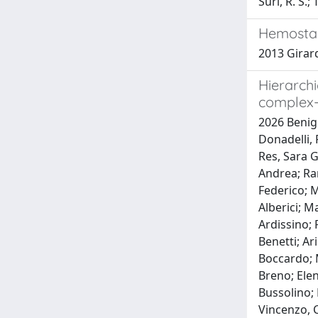
Suri, R. S.;
Hemostasi
2013 Girar
Hierarch
complex-
2026 Benign
Donadelli, 
Res, Sara G
Andrea; Ran
Federico; 
Alberici; M
Ardissino; F
Benetti; Ar
Boccardo; M
Breno; Elen
Bussolino;
Vincenzo, C