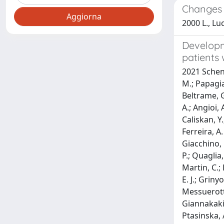
Changes i
2000 L., Luc
Developme
patients
2021 Schena,
M.; Papagian
Beltrame, G.
A.; Angioi, A
Caliskan, Y.
Ferreira, A
Giacchino, 
P.; Quaglia,
Martin, C.; 
E. J.; Griny
Messuerotti
Giannakakis
Ptasinska, A