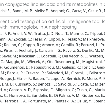
n conjugated linoleic acid and its metabolites in p
chi; S., Banni; M. P., Melis; E., Angioni; G., Carta; V., Casu; R.
nt and testing of an artificial intelligence tool 
 with immunoglobulin A nephropathy
 F. P.; Anelli, V. W.; Trotta, J.; Di Noia, T.; Manno, C.; Tripepi
ni, A.; Zoccali, C.; Tesar, V.; Coppo, R.; Tesar, V.; Maixnerova
; Rollino, C.; Coppo, R.; Amore, A.; Camilla, R.; Peruzzi, L.; Prag
.; Piras, L.; Feehally, J.; Cancarini, G.; Ravera, S.; Durlik, M.; Mog
; Sever, M.; Kilicaslan, I.; Locatelli, F.; Del Vecchio, L.; Wetzels
. C.; Maggio, M.; Wiecek, A.; Ots-Rosenberg, M.; Magistroni, R.
F.; Goumenos, D.; Papasotiriou, M.; Galesic, K.; Toric, L.; Gedd
 M.; Bergia, R.; Cravero, R.; Salvadori, M.; Cirami, L.; Fellstrom,
Floege, J.; Eitner, F.; Rauen, T.; Lupo, A.; Bernich, P.; Mene, P
o, J. M. B.; Cusinato, S.; Benozzi, L.; Savoldi, S.; Licata, C.;
, A.; Canton, A. D.; Esposito, C.; Migotto, C.; Triolo, G.; Mari
, C.; Honsova, E.; Sundelin, B.; Di Palma, A. M.; Gutierrez, E.;
.; Terroba, J. A.; Fortunato, M.; Pantzaki, A.; Ozluk, Y.; Steen