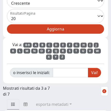
Risultati/Pagina
Vai a:
0-9
A
B
C
D
E
F
G
H
I
J
K
L
M
N
O
P
Q
R
S
T
U
V
W
X
Y
Z
o inserisci le iniziali:
Mostrati risultati da 3 a 7
di 7
esporta metadati